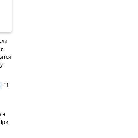
ели
ли
дятся
ту
о
11
ля
 При