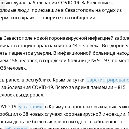
овых случая заболевания COVID-19. Заболевшие –
олодые люди, приехавшие в Севастополь на отдых из
ермского края», - говорится в сообщении.
 в Севастополе новой коронавирусной инфекцией забол
Сейчас в стационарах находятся 44 человека. Выздорове
пять пациентов умерли. В инфекционной больнице нахо
ем 156 человек, в городской больнице № 9 – 97, по мес
938 человек.
ь ранее, в республике Крым за сутки
зарегистрирован
 заболевания COVID-19. Всего за время пандемии – 815
человек выздоровел.
OVID-19
установил
в Крыму на прошлых выходных. 5 ию
сообщил о 38 новых случаях коронавирусной инфекции.
ющий день не было выявлено ни одного заболевшего.