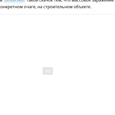
ов
объяснил
такой скачок тем, что массовое заражение
онкретном очаге, на строительном объекте.