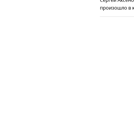
Сергей Аксён
произошло в к