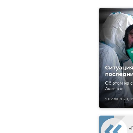
Ситуация 
последни
Об этом на 
Аксенов.
9 июля 2020, 0
«