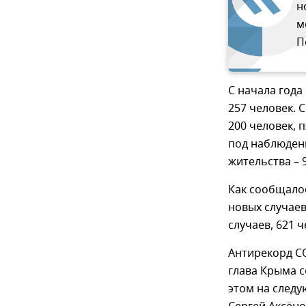
н
м
П
С начала года
257 человек. 
200 человек, 
под наблюдени
жительства – 
Как сообщалос
новых случаев
случаев, 621 
Антирекорд C
глава Крыма 
этом на следу