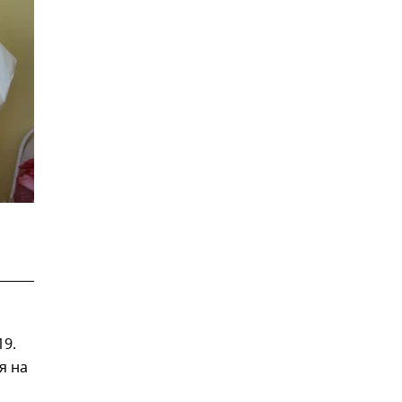
19.
я на