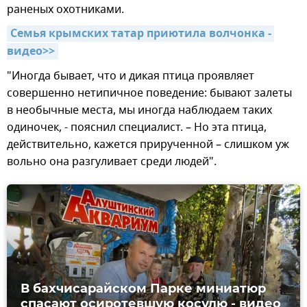
раненых охотниками.
Семья крымских татар приютила волчонка - 
видео>>
"Иногда бывает, что и дикая птица проявляет
совершенно нетипичное поведение: бывают залеты
в необычные места, мы иногда наблюдаем таких
одиночек, - пояснил специалист. – Но эта птица,
действительно, кажется прирученной – слишком уж
вольно она разгуливает среди людей".
В бахчисарайском Парке миниатюр
спасают осиротевшую косулю - видео