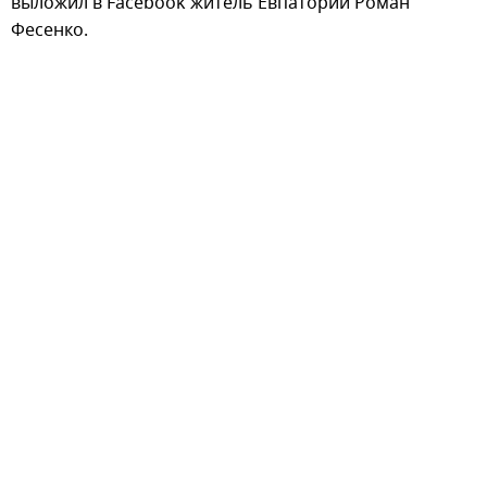
выложил в Facebook житель Евпатории Роман
Фесенко.