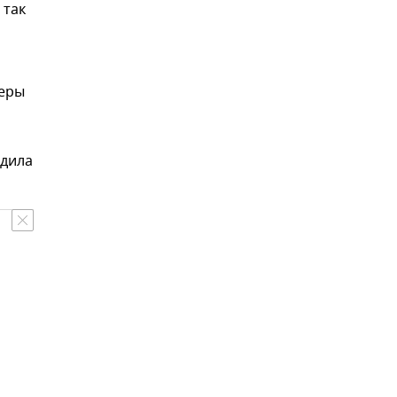
 так
феры
едила