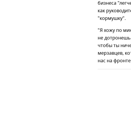
бизнеса "легч
как руководит
"кормушку".
"Я хожу по ми
не дотронешьс
чтобы ты ниче
мерзавцев, ко
нас на фронте