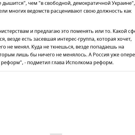
е дышится", чем "в свободной, демократичной Украине",
ели многих ведомств расценивают свою должность как
нистерствам и предлагаю это поменять или то. Какой с
я, везде есть засевшая интерес-группа, которая хочет,
го не менял. Куда не ткнешься, везде попадаешь на
торым лишь бы ничего не менялось. А Россия уже опер
 реформ", - подметил глава Исполкома реформ.