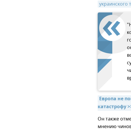
украинского 
"
к
г
о
в
с
ч
в
Европа не п
катастрофу >
Он также отме
мнению чинов