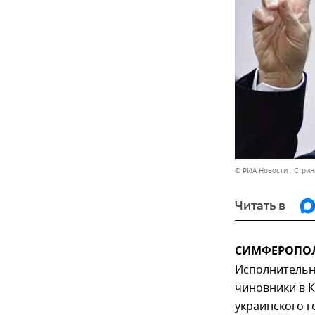
© РИА Новости . Стрин
Читать в
СИМФЕРОПОЛЬ
Исполнительн
чиновники в К
украинского г