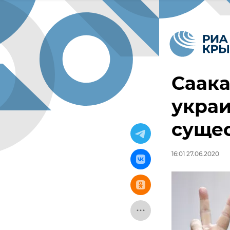
Саака
украи
сущес
16:01 27.06.2020