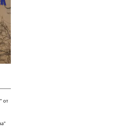
" от
за"