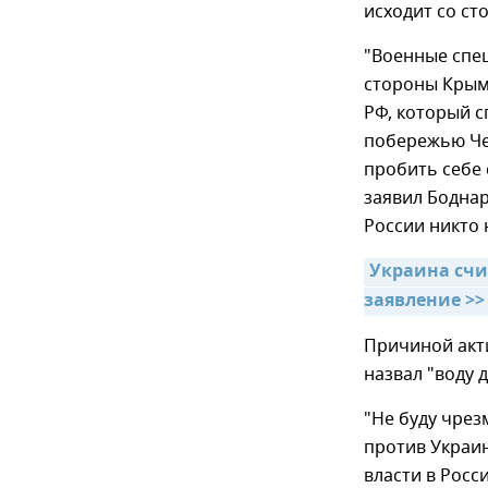
исходит со ст
"Военные спец
стороны Крым
РФ, который 
побережью Чер
пробить себе 
заявил Боднар
России никто 
Украина счи
заявление >>
Причиной акт
назвал "воду 
"Не буду чрез
против Украин
власти в Росс