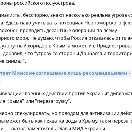
ороны российского полуострова.
иалисты, бесспорно, знают насколько реальна угроза с
а. Здесь надо учитывать потенциал Черноморского фло
способен проводить десантные операции по всему
ного моря. Не думаю, чтобы Россия отказалась от пла
сухопутный коридор в Крым, а может, и в Приднестровье"
, добавив, что "угрозу со стороны Донбасса и территор
не снимал".
тает Минские соглашения лишь рекомендациями - 
ивизации "военных действий против Украины" диплома
для Крыма" или "перезагрузку".
мерно спекулировать, но поводом для активизации дейс
ы может быть как нехватка воды в Крыму, так и перезаг
ии", - сказал заместитель главы МИД Украины.