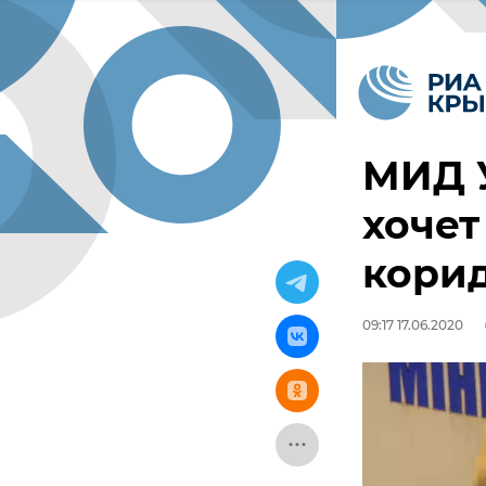
МИД У
хочет
корид
09:17 17.06.2020