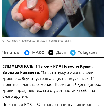
© РИА Новости . Кирилл Каллиников
Перейти в фотобанк
Читать в
МАКС
Дзен
Telegram
СИМФЕРОПОЛЬ, 14 июн – РИА Новости Крым,
Варвара Ковалева.
"Спасти чужую жизнь своей
кровью"... Звучит устрашающе, но не для всех: 14
июня вся планета отмечает Всемирный день донора
крови - праздник тех, кто отдает частичку себя во
благо другим.
По данным ВОЗ, в 62 странах национальные запасы