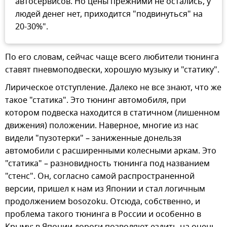
автосервисов. Но цены прежними не остались, у
людей денег нет, приходится "подвинуться" на
20-30%".
По его словам, сейчас чаще всего любители тюнинга
ставят пневмоподвески, хорошую музыку и "статику".
Лирическое отступление. Далеко не все знают, что же
такое "статика". Это тюнинг автомобиля, при
котором подвеска находится в статичном (лишенном
движения) положении. Наверное, многие из нас
видели "пузотерки" – заниженные донельзя
автомобили с расширенными колесными аркам. Это
"статика" – разновидность тюнинга под названием
"стенс". Он, согласно самой распространенной
версии, пришел к нам из Японии и стал логичным
продолжением bosozoku. Отсюда, собственно, и
проблема такого тюнинга в России и особенно в
Крыму: в Японии дороги позволяют ездить на очень