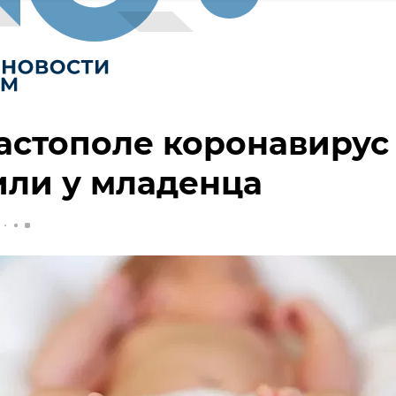
астополе коронавирус
или у младенца