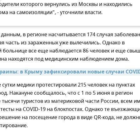
одители которого вернулись из Москвы и находились
ома на самоизоляции", - уточнили власти.
данным, в регионе насчитывается 174 случая заболева
я часть из зараженных уже вылечились. Однако в
 больнице все еще наблюдается 86 человек и еще свыш
ина находятся под медицинским наблюдением дома.
краины: в Крыму зафиксировали новые случаи COVI
сутки медики протестировали 215 человек на пунктах
род. Накануне сообщалось, что с 1 по 5 июня в регион
 тысячи туристов из материковой части России, всем и
тесты на COVID-19 на блокпостах. Однако те въезжающи
решение на посещение города в виде QR-кода, не долж
стирование.