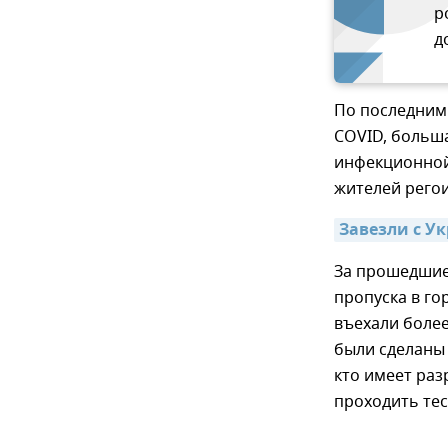
р
д
По последним 
COVID, больша
инфекционной
жителей рего
Завезли с У
За прошедшие 
пропуска в го
въехали более
были сделаны 
кто имеет раз
проходить те