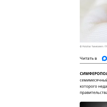
© Fotolia/ haveseen
П
Читать в
СИМФЕРОПОЛЬ
семимесячный
которого неда
правительства