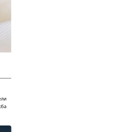
ели
жба