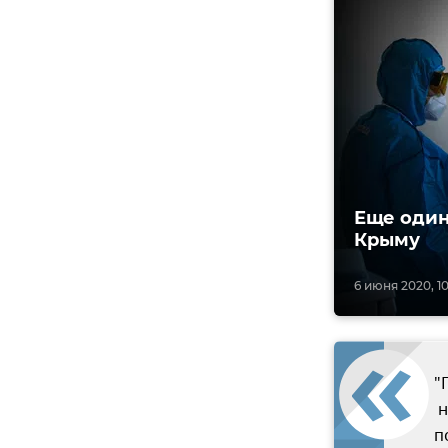
Еще один
Крыму
6 июня 2020, 10
"
н
п