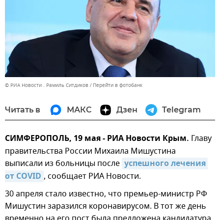
© РИА Новости . Рамиль Ситдиков
Перейти в фотобанк
Читать в
МАКС
Дзен
Telegram
СИМФЕРОПОЛЬ, 19 мая - РИА Новости Крым.
Главу
правительства России Михаила Мишустина
выписали из больницы после
успешного лечения 
от COVID
, сообщает РИА Новости.
30 апреля стало известно, что премьер-министр РФ
Мишустин заразился коронавирусом. В тот же день
временно на его пост была предложена кандидатура