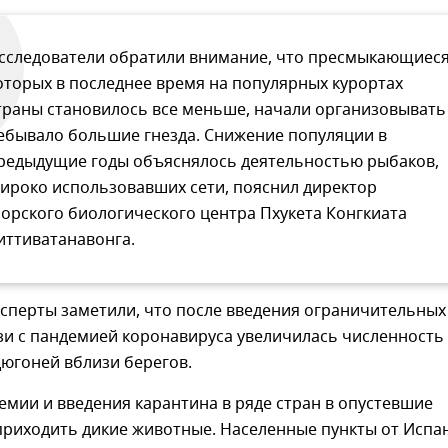
сследователи обратили внимание, что пресмыкающиеся
оторых в последнее время на популярных курортах
траны становилось все меньше, начали организовывать
ебывало большие гнезда. Снижение популяции в
редыдущие годы объяснялось деятельностью рыбаков,
ироко использовавших сети, пояснил директор
орского биологического центра Пхукета Конгкиата
иттиватанавонга.
ксперты заметили, что после введения ограничительных
язи с пандемией коронавируса увеличилась численность
югоней вблизи берегов.
емии и введения карантина в ряде стран в опустевшие
приходить дикие животные. Населенные пункты от Испа