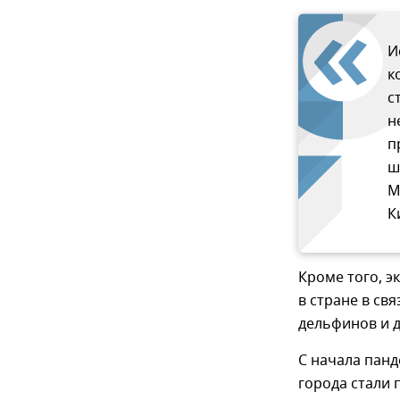
И
к
с
н
п
ш
М
К
Кроме того, э
в стране в св
дельфинов и д
С начала панд
города стали 