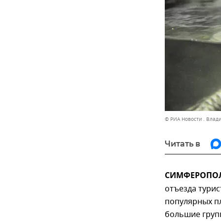
© РИА Новости . Влад
Читать в
СИМФЕРОПОЛЬ
отъезда турис
популярных пл
большие груп