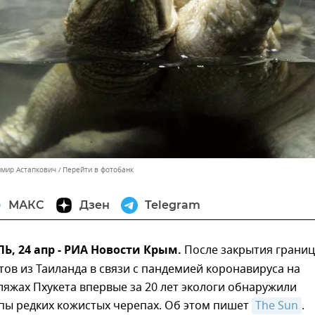
имир Астапкович
Перейти в фотобанк
МАКС
Дзен
Telegram
, 24 апр - РИА Новости Крым.
После закрытия границ
тов из Таиланда в связи с пандемией коронавируса на
яжах Пхукета впервые за 20 лет экологи обнаружили
пы редких кожистых черепах. Об этом пишет
The Sun
.