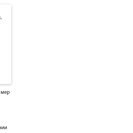
,
 мер
нии