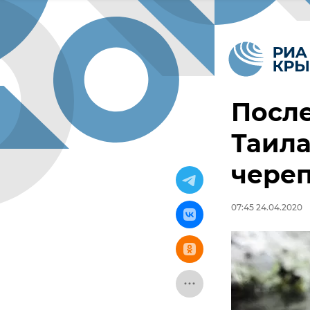
После
Таила
чере
07:45 24.04.2020