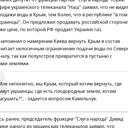
 ранее депутат от фракции партии "Слуга народа" Юрий
фире украинского телеканала "Наш" заявил, что не види
родажи воды в Крым, тем более, что в республике "в том
краинцы". Он предложил продавать российской стороне
 же цене, по которой РФ продает Украине газ.
напомнил о намерении Киева вернуть Крым в состав
считает нелогичным ограничение подачи воды по Север
алу, так как полуостров превратится в пустыню с
ми землями.
Мне непонятно, мы Крым, который хотим вернуть, где
ивут украинцы, где есть плодородные земли, хотим
ысушить?", - задается вопросом Камельчук.
ь ранее, председатель фракции "Слуга народа" Давид
ире одного из украинских телеканалов заявил, что