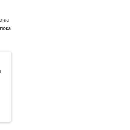
аины
 пока
й