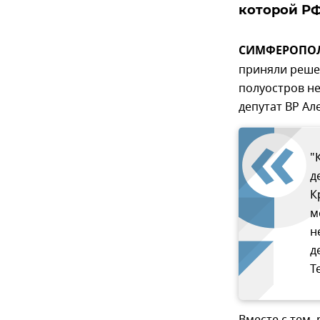
которой РФ
СИМФЕРОПОЛЬ
приняли решен
полуостров не
депутат ВР Ал
"
д
К
м
н
д
T