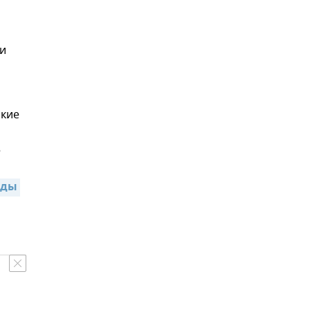
ни
ские
е
ды 