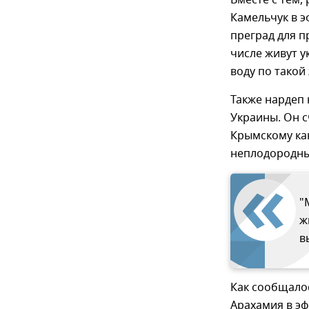
Вместе с тем,
Камельчук в э
преград для п
числе живут у
воду по такой
Также нардеп 
Украины. Он 
Крымскому кан
неплодородны
"
ж
в
Как сообщалос
Арахамия в эф