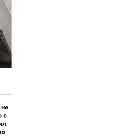
 не
о в
ил
по