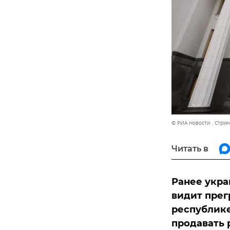
© РИА Новости . Стрин
Читать в
Ранее укра
видит прег
республике
продавать 