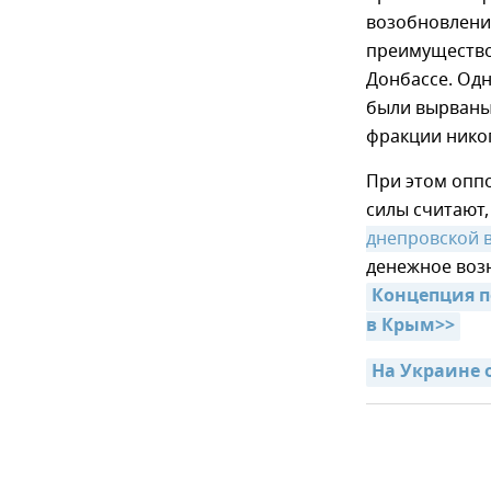
возобновлени
преимущество 
Донбассе. Одн
были вырваны 
фракции никог
При этом опп
силы считают,
днепровской 
денежное воз
Концепция п
в Крым>>
На Украине 