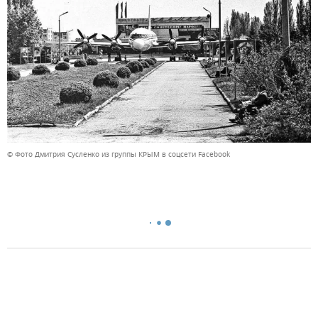
© Фото Дмитрия Сусленко из группы КРЫМ в соцсети Facebook