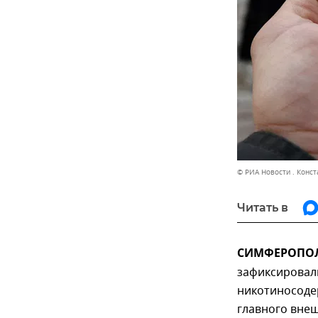
© РИА Новости . Конс
Читать в
СИМФЕРОПОЛЬ
зафиксировал
никотиносоде
главного вне