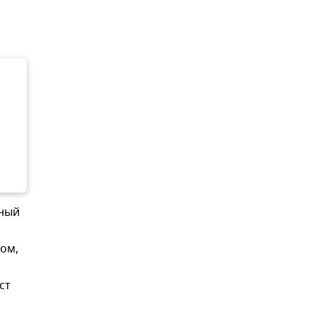
нный
том,
ст