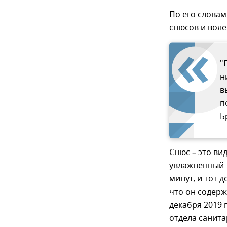
По его словам
снюсов и вол
"
н
в
п
Б
Снюс – это в
увлажненный т
минут, и тот 
что он содерж
декабря 2019 
отдела санит