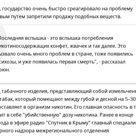
, государство очень быстро среагировало на проблему
евым путем запретили продажу подобных веществ.
Последняя вспышка - это вспышка потребления
икотиносодержащих конфет, жвачек и так далее. Это
ызвало очень много проблем в стране, тоже появились
сихозы, и уже появилась первая смерть", - рассказал
рюн.
ид табачного изделия, представляющий собой измельче
абак, который помещают между губой и десной на 5–30
доставляет в организм никотин. Его главная опасность в 
ит в себе "убийственную" дозу никотина. Ранее в конце
года в эфире радио "Спутник в Крыму" главный специали
арного надзора межрегионального отделения