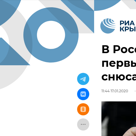
В Ро
первы
снюс
11:44 17.01.2020