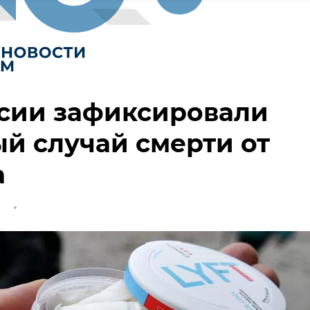
ссии зафиксировали
й случай смерти от
а