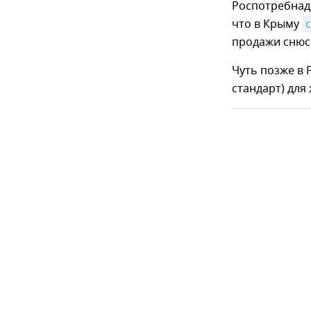
Роспотребнад
что в Крыму
продажи снюсо
Чуть позже в
стандарт) для