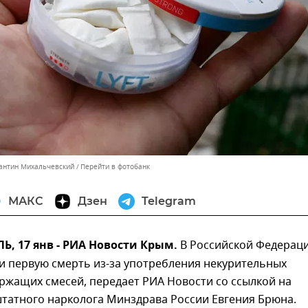
тантин Михальчевский
Перейти в фотобанк
МАКС
Дзен
Telegram
, 17 янв - РИА Новости Крым.
В Российской Федерац
и первую смерть из-за употребления некурительных
ржащих смесей, передает РИА Новости со ссылкой на
штатного нарколога Минздрава России Евгения Брюна.