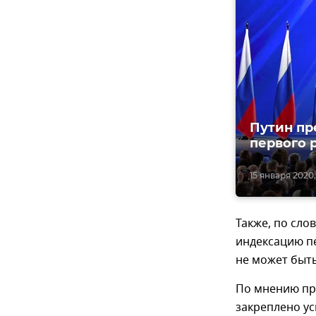
Путин пр
первого 
15 января 2020,
Также, по сло
индексацию п
не может быт
По мнению пр
закреплено ус