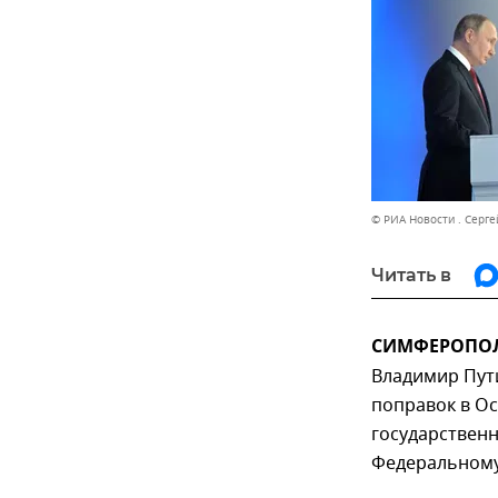
© РИА Новости . Серге
Читать в
СИМФЕРОПОЛЬ
Владимир Пут
поправок в О
государственн
Федеральному