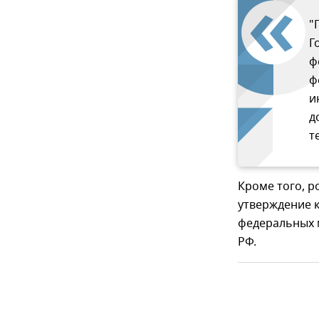
"
Г
ф
ф
и
д
т
Кроме того, р
утверждение 
федеральных 
РФ.