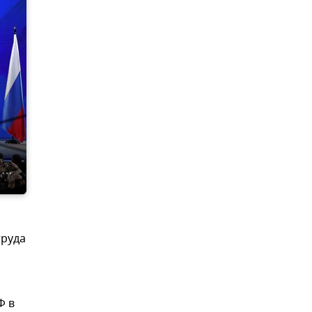
труда
Ф в