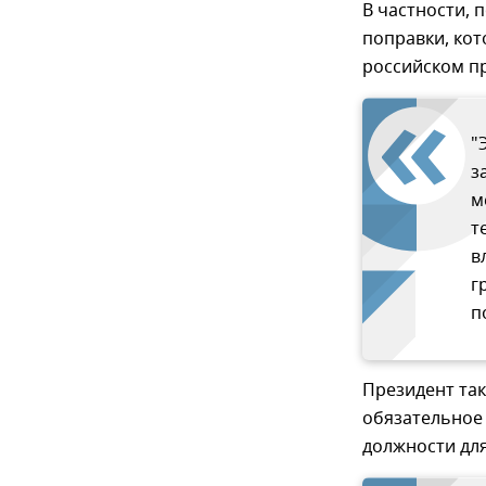
В частности, 
поправки, ко
российском п
"
з
м
т
в
г
п
Президент та
обязательное
должности для