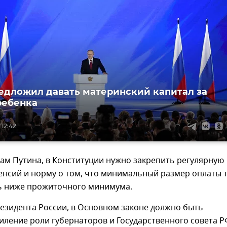
едложил давать материнский капитал за
ребенка
 12:42
вам Путина, в Конституции нужно закрепить регулярную
енсий и норму о том, что минимальный размер оплаты 
ь ниже прожиточного минимума.
езидента России, в Основном законе должно быть
иление роли губернаторов и Государственного совета Р