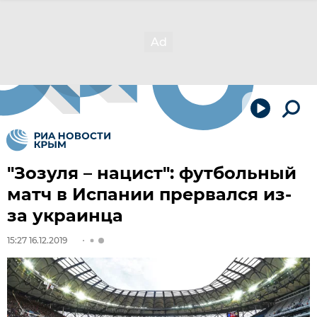
"Зозуля – нацист": футбольный
матч в Испании прервался из-
за украинца
15:27 16.12.2019