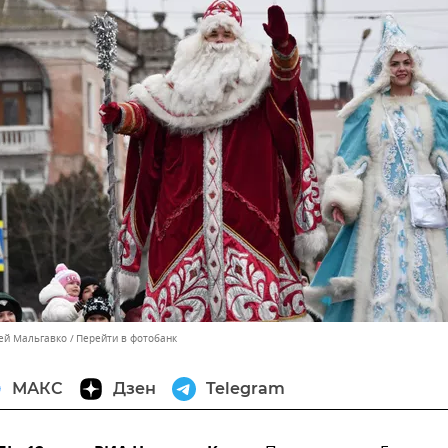
сей Мальгавко
Перейти в фотобанк
МАКС
Дзен
Telegram