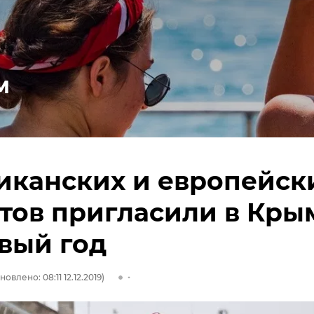
м
иканских и европейск
тов пригласили в Кры
вый год
новлено: 08:11 12.12.2019)