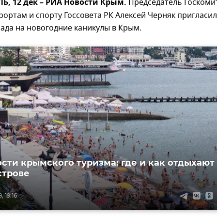
, 12 дек – РИА Новости Крым.
Председатель Госкоми
урортам и спорту Госсовета РК Алексей Черняк пригласил
пада на новогодние каникулы в Крым.
сти крымского туризма: где и как отдыхают
строве
 19:16