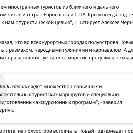
ем иностранных туристов из ближнего и дальнего
том числе из стран Евросоюза и США. Крым всегда рад те
 к нам с туристической целью", - цитирует Алексея Черн
казал, что во всех курортных городах полуострова Новы
ть с размахом, народными гуляниями и карнавалом. А д
юбит праздничной суеты, есть морские прогулки и походы
Отдыхающих
ждет множество необычных и
влекательных туристских маршрутов и специально
одготовленных экскурсионных программ", - заверил
ерняк.
итета, на полуостров встречать Новый год приедет по