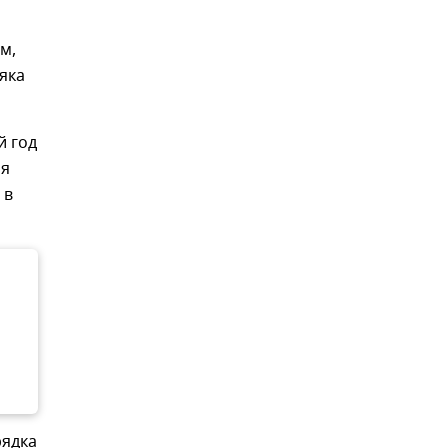
м,
яка
й год
ля
 в
рядка