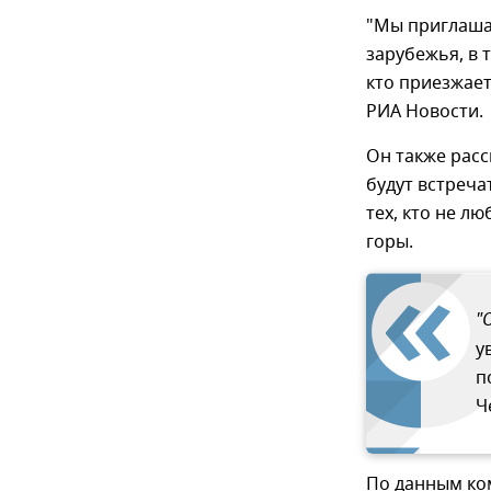
"Мы приглаша
зарубежья, в 
кто приезжает
РИА Новости.
Он также расс
будут встреча
тех, кто не л
горы.
"
у
п
Ч
По данным ком