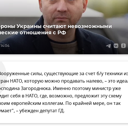
ороны Украины считают невозможными
еские отношения с РФ
 14:04
Вооруженные силы, существующие за счет б/у техники и
тран НАТО, которую можно продавать налево, – это идеа
осподина Загороднюка. Именно поэтому министр уже
идит себя в НАТО, где, возможно, предложит эту схему
воим европейским коллегам. По крайней мере, он так
умает", – убежден депутат ГД.