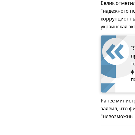
Белик отметил
"надежного по
коррупционные
украинская эк
"
п
т
ф
п
Ранее минист
заявил, что 
"невозможны"