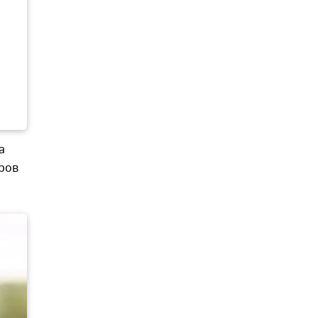
а
ров