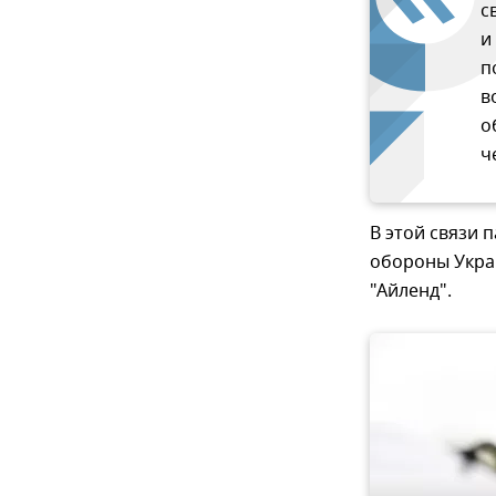
с
и
п
в
о
ч
В этой связи
обороны Укра
"Айленд".