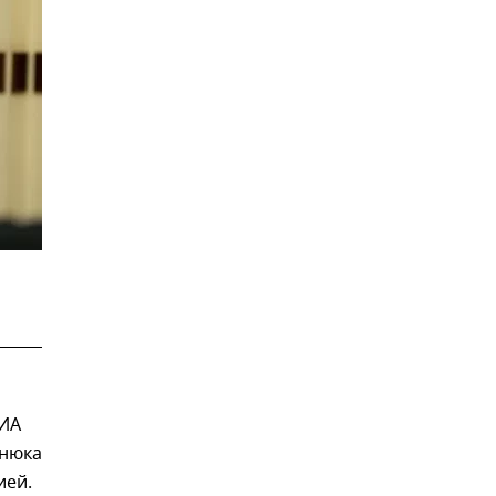
РИА
днюка
ией.