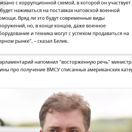
вязано с коррупционной схемой, в которой он участвует
 будет наживаться на поставках натовской военной
омощи. Вряд ли это будут современные виды
ооружений, но, в конце концов, даже военное
борудование и техника могут с успехом продаваться на
ерном рынке", – сказал Белик.
 парламентарий напомнил "восторженную речь" министр
ины про получение ВМСУ списанных американских кате