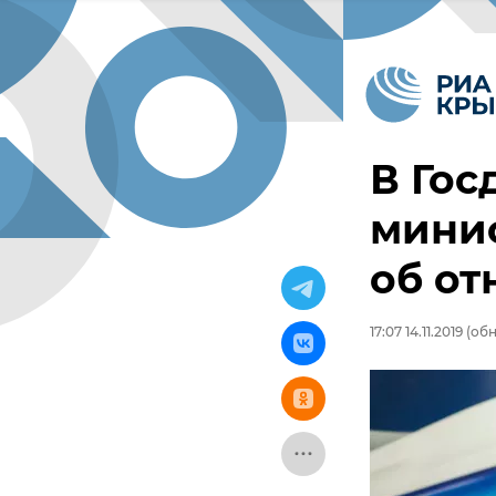
В Гос
мини
об от
17:07 14.11.2019
(обн