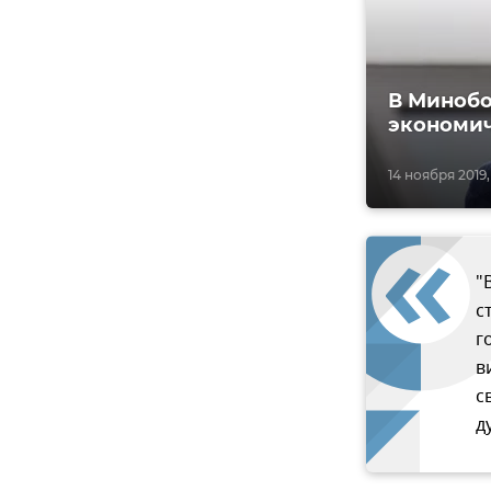
В Миноб
экономич
14 ноября 2019,
"
с
г
в
с
д