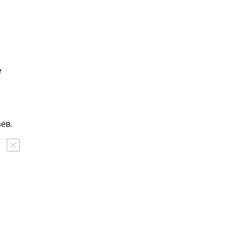
е
ев.