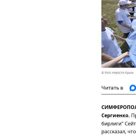
© РИА Новости Крым .
Читать в
СИМФЕРОПОЛЬ
Сергиенко.
П
бирлиги" Сей
рассказал, чт