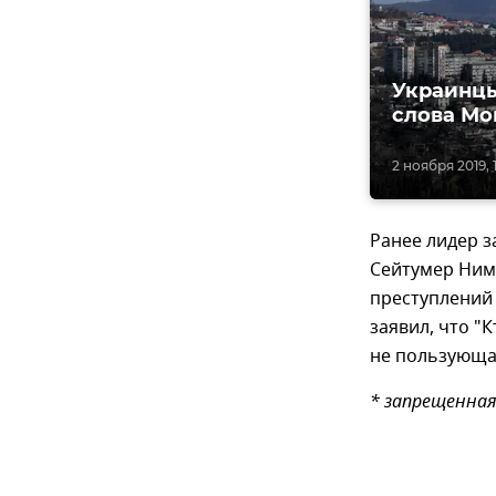
Украинцы
слова Мо
2 ноября 2019, 1
Ранее лидер з
Сейтумер Ниме
преступлений
заявил, что 
не пользующа
* запрещенная