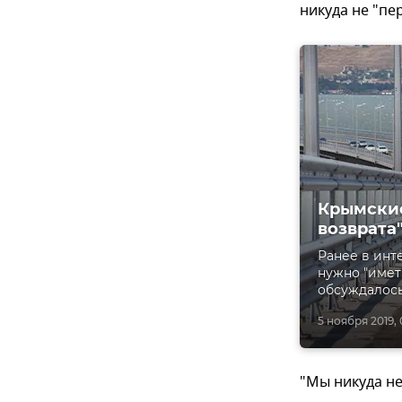
никуда не "пе
Крымские
возврата
Ранее в инт
нужно "имет
обсуждалось
5 ноября 2019, 
"Мы никуда не