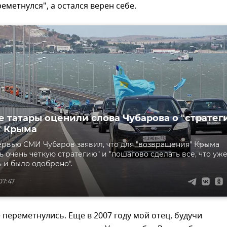
реметнулся", а остался верен себе.
 татары оценили слова Чубарова о "стратег
" Крыма
ервью СМИ Чубаров заявил, что для "возвращения" Крыма
ь очень четкую стратегию" и "пошагово сделать все, что уж
 и было одобрено".
07:47
 переметнулись. Еще в 2007 году мой отец, будучи