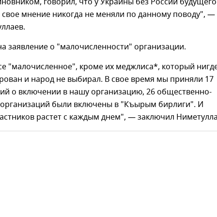
новником, говорил, что у Украины без России будущего
ы свое мнение никогда не меняли по данному поводу", —
ллаев.
на заявление о "малочисленности" организации.
се "малочисленное", кроме их меджлиса*, который нигд
рован и народ не выбирал. В свое время мы приняли 17
ий о включении в нашу организацию, 26 общественно-
 организаций были включены в "Къырым бирлиги". И
астников растет с каждым днем", — заключил Ниметулла