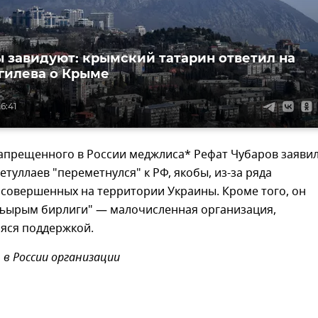
 завидуют: крымский татарин ответил на
гилева о Крыме
6:41
апрещенного в России меджлиса* Рефат Чубаров заявил
туллаев "переметнулся" к РФ, якобы, из-за ряда
 совершенных на территории Украины. Кроме того, он
"Къырым бирлиги" — малочисленная организация,
яся поддержкой.
 в России организации