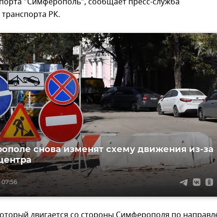
опорта "Симферополь", сообщает пресс-служба
 транспорта РК.
ополе снова изменят схему движения из-за
центра
 07:56
 который двигается со стороны Симферополя по направ