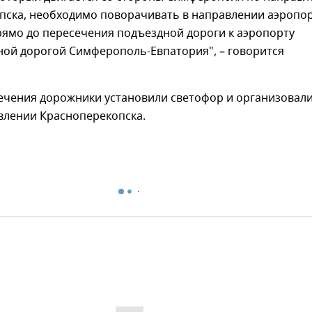
пска, необходимо поворачивать в направлении аэропо
рямо до пересечения подъездной дороги к аэропорту
ной дорогой Симферополь-Евпатория", – говорится
сечения дорожники установили светофор и организовал
влении Красноперекопска.