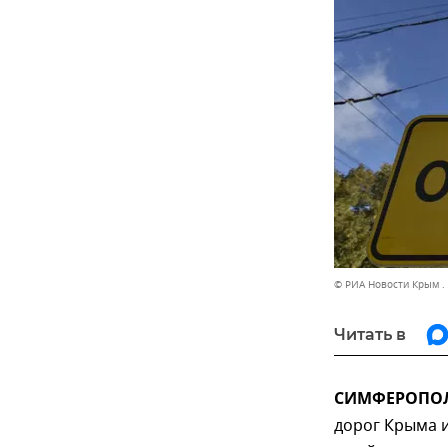
© РИА Новости Крым .
Читать в
СИМФЕРОПОЛЬ
дорог Крыма 