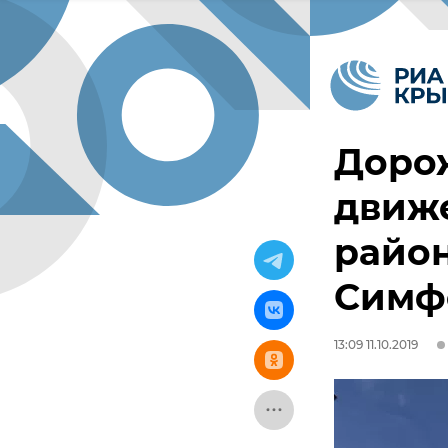
Доро
движе
район
Симф
13:09 11.10.2019