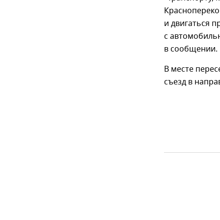
Краснопереко
и двигаться п
с автомобиль
в сообщении.
В месте пере
съезд в напра