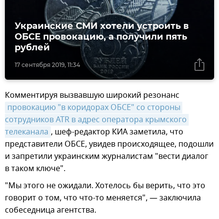
Украинские СМИ хотели устроить в
ОБСЕ провокацию, а получили пять
рублей
17 сентября 2019, 11:34
Комментируя вызвавшую широкий резонанс
провокацию "в коридорах ОБСЕ" со стороны 
сотрудников ATR в адрес оператора крымского 
телеканала
, шеф-редактор КИА заметила, что
представители ОБСЕ, увидев происходящее, подошли
и запретили украинским журналистам "вести диалог
в таком ключе".
"Мы этого не ожидали. Хотелось бы верить, что это
говорит о том, что что-то меняется", — заключила
собеседница агентства.