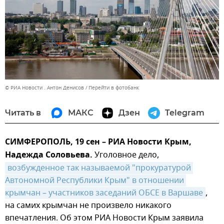
© РИА Новости . Антон Денисов
Перейти в фотобанк
Читать в
МАКС
Дзен
Telegram
СИМФЕРОПОЛЬ, 19 сен – РИА Новости Крым,
Надежда Соловьева.
Уголовное дело,
возбужденное так называемой "прокуратурой 
Автономной Республики Крым" в отношении 
крымчан – участников заседаний ОБСЕ в Варшаве
,
на самих крымчан не произвело никакого
впечатления. Об этом РИА Новости Крым заявила