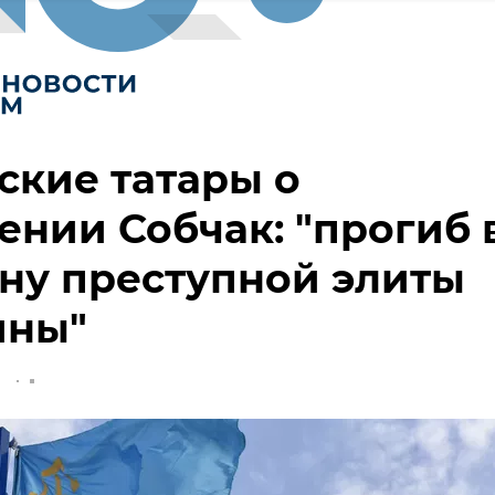
кие татары о
ении Собчак: "прогиб 
ну преступной элиты
ины"