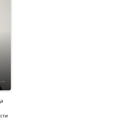
да
асти