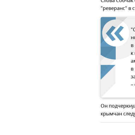
Слова Собчак 
"реверанс" в 
"
н
в
к
а
в
з
–
Он подчеркнул
крымчан следу