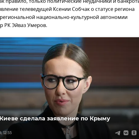
ак правило, только политические неудачники и банкрот
явление телеведущей Ксении Собчак о статусе региона
 региональной национально-культурной автономии
р РК Эйваз Умеров.
 Киеве сделала заявление по Крыму
, 12:55