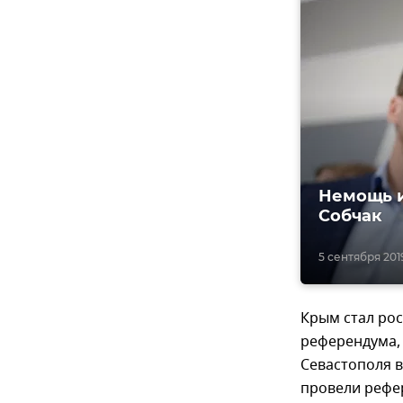
Немощь и
Собчак
5 сентября 2019,
Крым стал рос
референдума, 
Севастополя в
провели рефер