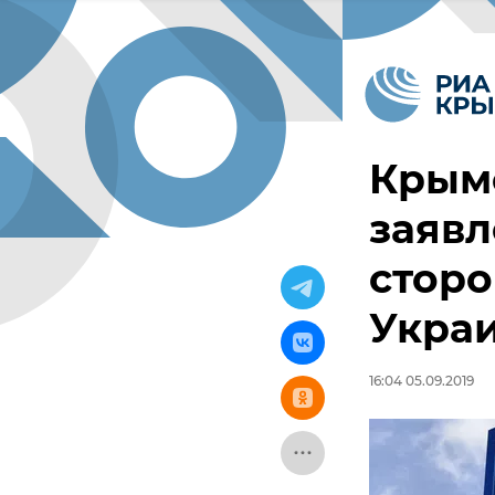
Крымс
заявл
сторо
Укра
16:04 05.09.2019