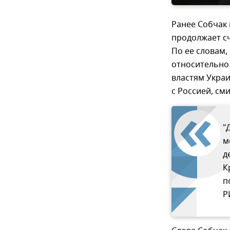
Ранее Собчак 
продолжает с
По ее словам
относительно 
властям Укра
с Россией, с
"
м
д
К
п
Р