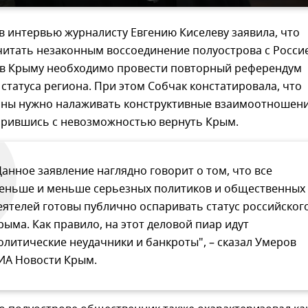
в интервью журналисту Евгению Киселеву заявила, что
читать незаконным воссоединение полуострова с Росси
, в Крыму необходимо провести повторный референдум
статуса региона. При этом Собчак констатировала, что
ины нужно налаживать конструктивные взаимоотношен
мирившись с невозможностью вернуть Крым.
Данное заявление наглядно говорит о том, что все
еньше и меньше серьезных политиков и общественных
еятелей готовы публично оспаривать статус российског
рыма. Как правило, на этот деловой пиар идут
олитические неудачники и банкроты", – сказал Умеров
ИА Новости Крым.