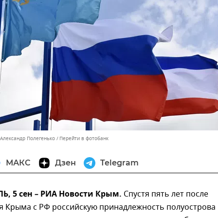
 Александр Полегенько
Перейти в фотобанк
МАКС
Дзен
Telegram
, 5 сен – РИА Новости Крым.
Спустя пять лет после
я Крыма с РФ российскую принадлежность полуострова