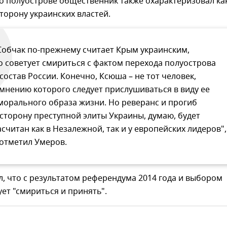
о полуострове общественник также охарактеризовал ка
сторону украинских властей.
Собчак по-прежнему считает Крым украинским,
о советует смириться с фактом перехода полуострова
 состав России. Конечно, Ксюша – не тот человек,
 мнению которого следует прислушиваться в виду ее
морального образа жизни. Но реверанс и прогиб
 сторону преступной элиты Украины, думаю, будет
асчитан как в Незалежной, так и у европейских лидеров",
 отметил Умеров.
, что с результатом референдума 2014 года и выбором
ет "смириться и принять".