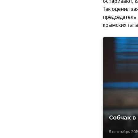
оспаривают, к
Так оценил за
председатель
крымских тата
Собчак в
5 сентября 2019