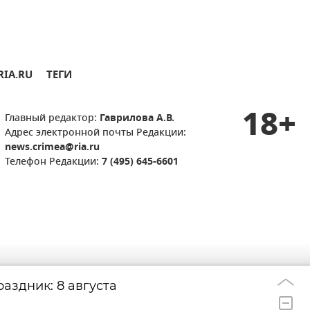
RIA.RU
ТЕГИ
18+
Главный редактор:
Гаврилова А.В.
Адрес электронной почты Редакции:
news.crimea@ria.ru
Телефон Редакции:
7 (495) 645-6601
аздник: 8 августа
Удар дрона по д
22:33
берегов Ялты: г