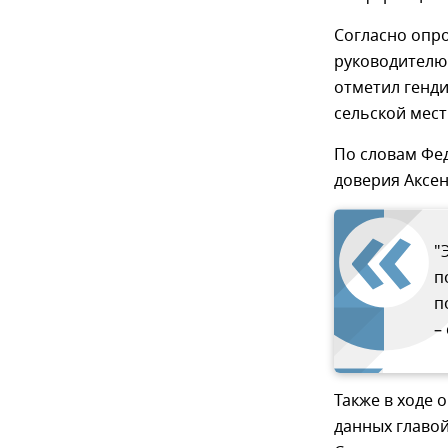
Согласно опр
руководителю 
отметил генд
сельской мест
По словам Фед
доверия Аксен
"
п
п
–
Также в ходе 
данных главо