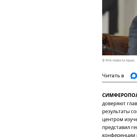
© РИА Новости Крым .
Читать в
СИМФЕРОПОЛЬ
доверяют глав
результаты с
центром изуч
представил г
конференции 