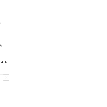
0
й
тать