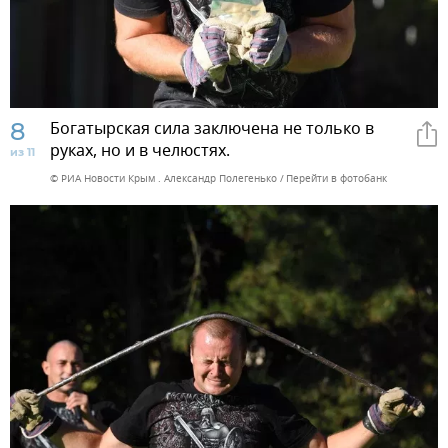
8
Богатырская сила заключена не только в
руках, но и в челюстях.
из 11
© РИА Новости Крым . Александр Полегенько
Перейти в фотобанк