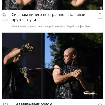
9
Силачам ничего не страшно - стальные
прутья гнули...
из 11
© РИА Новости Крым . Александр Полегенько
Перейти в фотобанк
10
... и завязывали узлом.