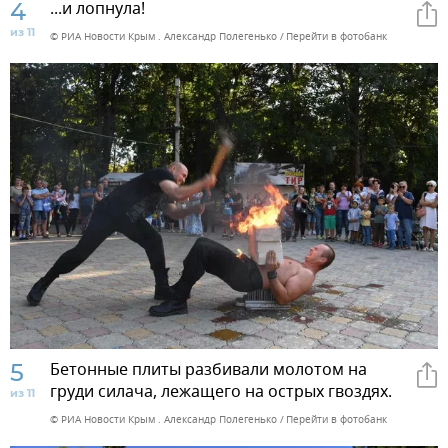
4
...и лопнула!
из 11
© РИА Новости Крым . Александр Полегенько
Перейти в фотобанк
5
Бетонные плиты разбивали молотом на
груди силача, лежащего на острых гвоздях.
из 11
© РИА Новости Крым . Александр Полегенько
Перейти в фотобанк