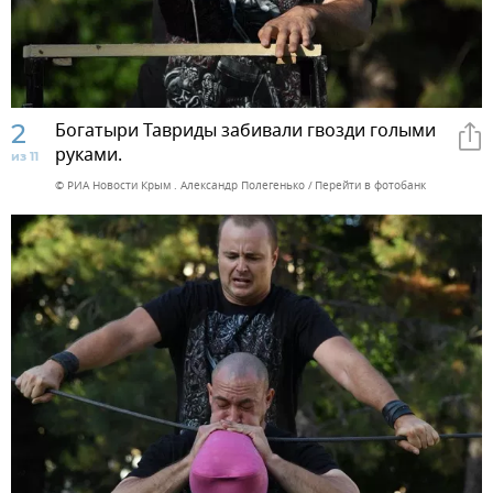
2
Богатыри Тавриды забивали гвозди голыми
руками.
из 11
© РИА Новости Крым . Александр Полегенько
Перейти в фотобанк