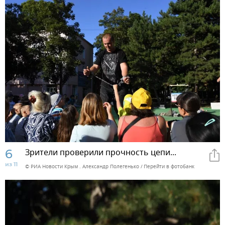
6
Зрители проверили прочность цепи...
из 11
© РИА Новости Крым . Александр Полегенько
Перейти в фотобанк