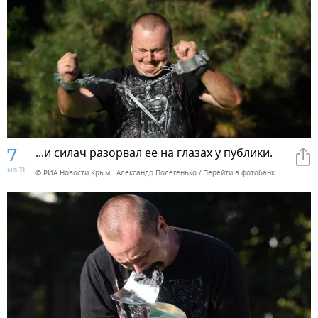
7
...и силач разорвал ее на глазах у публики.
из 11
© РИА Новости Крым . Александр Полегенько
Перейти в фотобанк