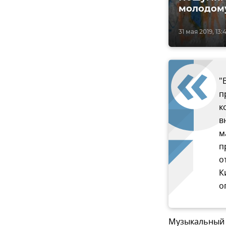
молодому
31 мая 2019, 13:
"
п
к
в
м
п
о
К
о
Музыкальный ф