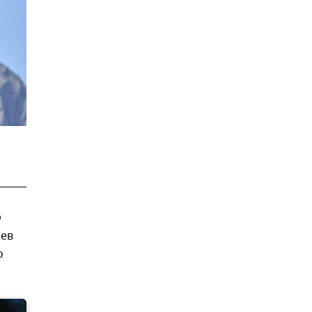
p
лев
о