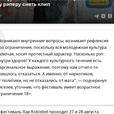
 рэперу снять клип
47
Возникают внутренние вопросы, возникает рефлексия
ро ограничения, поскольку вся молодежная культура
олючая, носит протестный характер. Насколько рэп
нутри здоров? У каждого культурного течения есть
аргинальное выражение, поэтому нам отчего-то
ришлось отказаться. А именно, от наркотиков,
т политики, но не отказались от мата", — подчеркнул
иселев, уточнив, что фестиваль имеет возрастное
граничение 18+.
естиваль Rap Koktebel проходит 27 и 28 августа