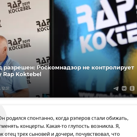
д разрешен: Роскомнадзор не контролирует
 Rap Koktebel
 12:31
Он родился спонтанно, когда рэперов стали обижать,
тменять концерты. Какая-то глупость возникла. Я,
ак отец трех сыновей и дочери, почувствовал, что