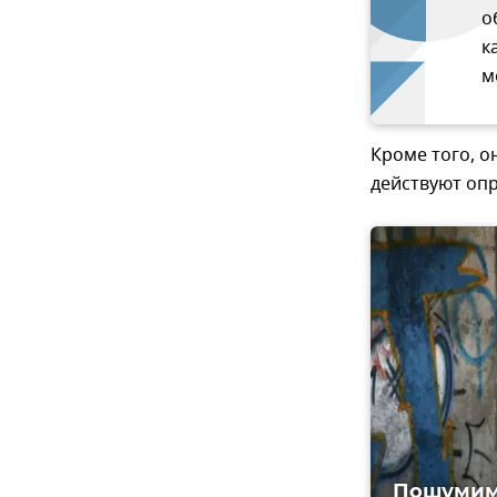
о
к
м
Кроме того, о
действуют оп
Пошумим: