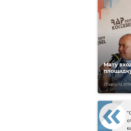
Мату вхо
площадку
27 августа 2019,
"
о
к