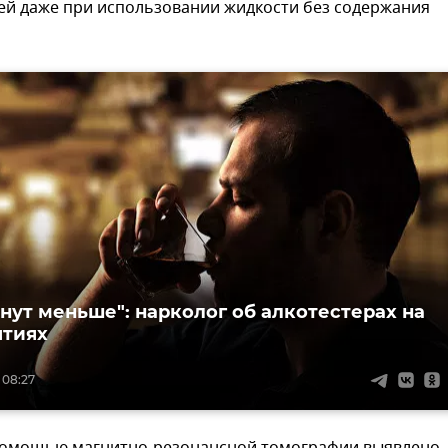
ей даже при использовании жидкости без содержания
анут меньше": нарколог об алкотестерах на
ятиях
 08:27
помощью магнитно-резонансной томографии выявлено