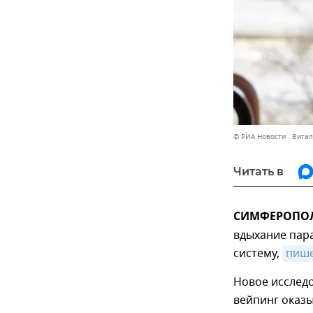
© РИА Новости . Вита
Читать в
СИМФЕРОПОЛЬ
вдыхание пара
систему,
пиш
Новое исследо
вейпинг оказы