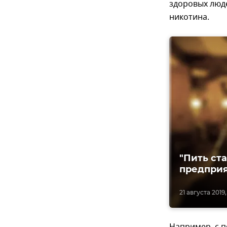
здоровых люд
никотина.
"Пить ст
предпри
21 августа 2019,
Например, с 