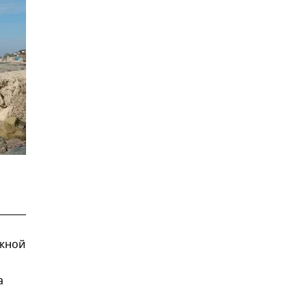
жной
а