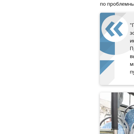
по проблемны
"
з
и
П
в
м
п