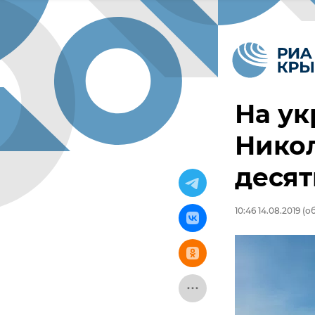
На ук
Никол
десят
10:46 14.08.2019
(об