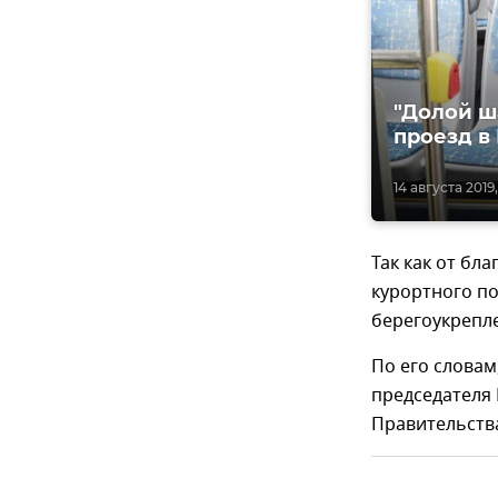
"Долой ш
проезд в
14 августа 2019,
Так как от бл
курортного п
берегоукрепле
По его словам
председателя
Правительств