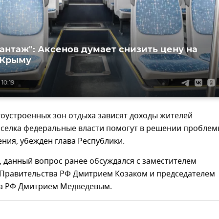
антаж": Аксенов думает снизить цену на
 Крыму
 10:19
агоустроенных зон отдыха зависят доходы жителей
оселка федеральные власти помогут в решении пробле
ния, убежден глава Республики.
, данный вопрос ранее обсуждался с заместителем
 Правительства РФ Дмитрием Козаком и председателем
а РФ Дмитрием Медведевым.