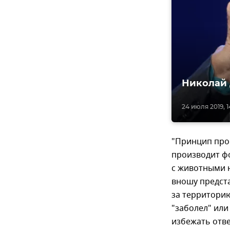
Николай 
24 июля 2019, 1
"Принцип прос
производит ф
с животными н
вношу предст
за территорию
"заболел" или
избежать отве