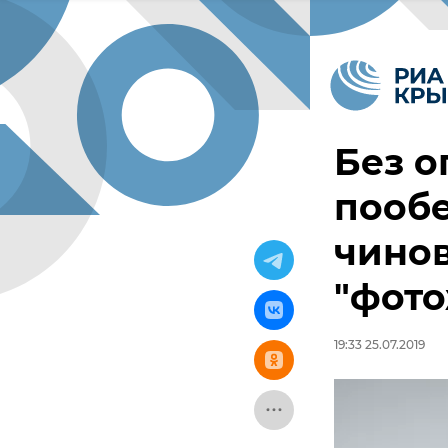
Без о
пооб
чинов
"фот
19:33 25.07.2019