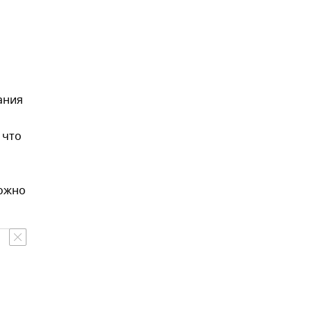
ания
 что
можно