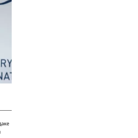
даке
й