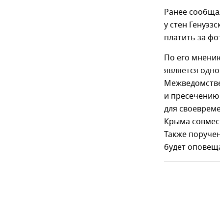
Ранее сообщал
у стен Генуэз
платить за фо
По его мнению
является одно
Межведомстве
и пресечению 
для своеврем
Крыма совмес
Также поруче
будет оповещ