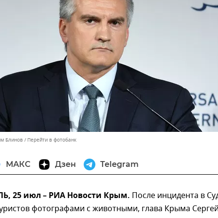
им Блинов
Перейти в фотобанк
МАКС
Дзен
Telegram
, 25 июл – РИА Новости Крым.
После инцидента в Су
туристов фотографами с животными, глава Крыма Серге