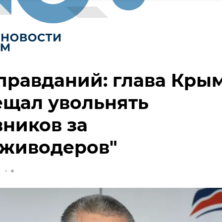
правданий: глава Кры
ещал увольнять
ников за
оживодеров"