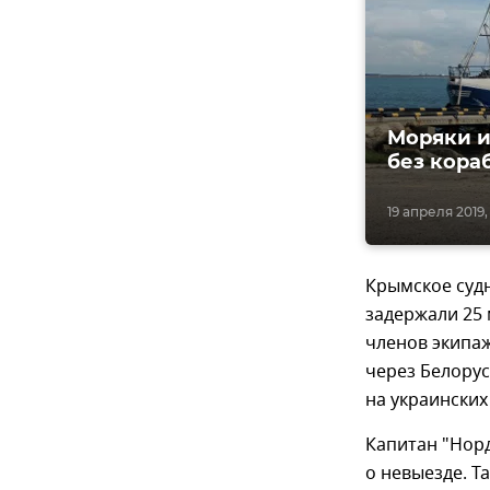
Моряки и
без кора
19 апреля 2019,
Крымское суд
задержали 25 
членов экипаж
через Белору
на украинских
Капитан "Норд
о невыезде. Т