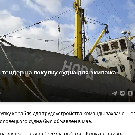
 тендер на покупку судна для экипажа
7
купку корабля для трудоустройства команды захваченно
ловецкого судна был объявлен в мае.
на заявка — судно "Звезда рыбака". Конкурс признан