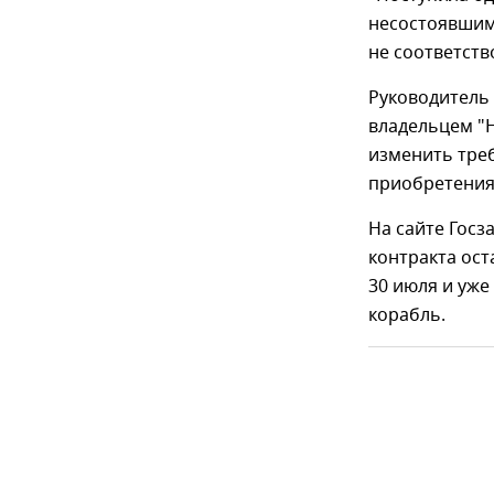
несостоявшимс
не соответств
Руководитель 
владельцем "Н
изменить тре
приобретения
На сайте Госз
контракта ост
30 июля и уже
корабль.