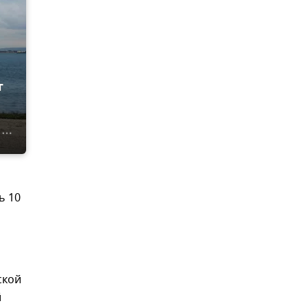
т
ь 10
ской
й