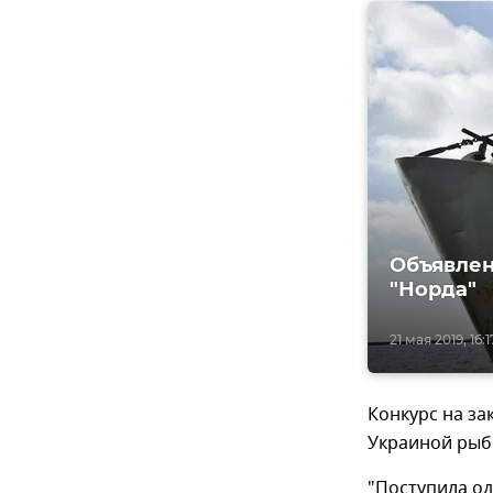
Объявлен
"Норда"
21 мая 2019, 16:1
Конкурс на за
Украиной рыбо
"Поступила од