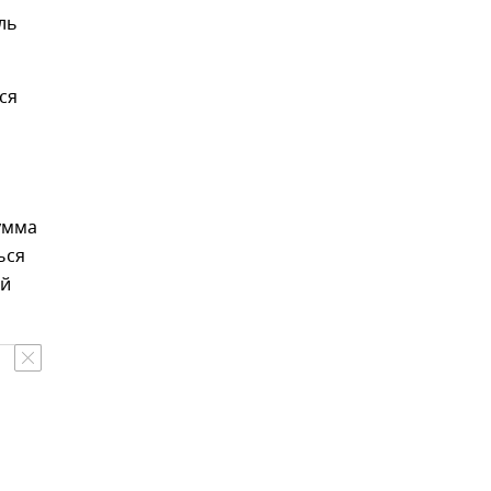
ль
ся
сумма
ься
ый