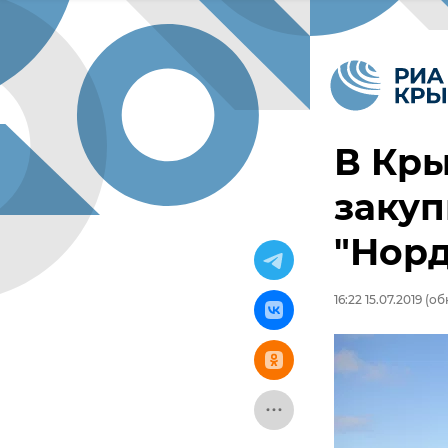
В Кр
закуп
"Норд
16:22 15.07.2019
(обн