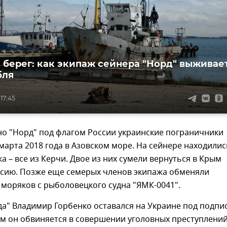
 берег: как экипаж сейнера "Норд" выживае
бля
 17:45
но "Норд" под флагом России украинские пограничники
марта 2018 года в Азовском море. На сейнере находилис
а – все из Керчи. Двое из них сумели вернуться в Крым
ссию. Позже еще семерых членов экипажа обменяли
 моряков с рыболовецкого судна "ЯМК-0041".
а" Владимир Горбенко оставался на Украине под подпи
ам он обвиняется в совершении уголовных преступлени