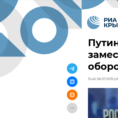
Путин
заме
обор
15:40 08.07.2019
(об