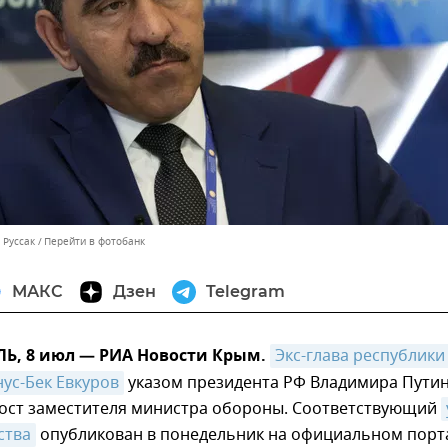
 Руссак
Перейти в фотобанк
МАКС
Дзен
Telegram
, 8 июл — РИА Новости Крым.
Экс-глава республики 
ус-Бек Евкуров
указом президента РФ Владимира Пути
пост заместителя министра обороны. Соответствующий
ства
опубликован в понедельник на официальном порт