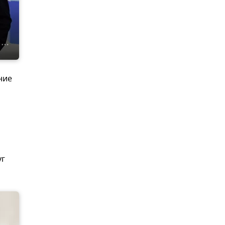
ние
уг