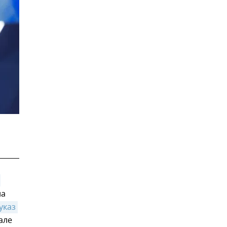
на
указ 
але