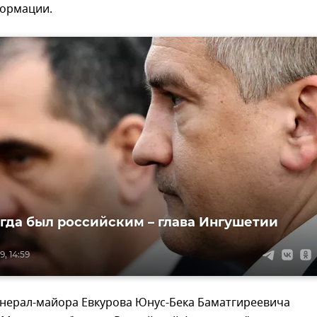
формации.
гда был российским – глава Ингушетии
, 14:59
енерал-майора Евкурова Юнус-Бека Баматгиреевича