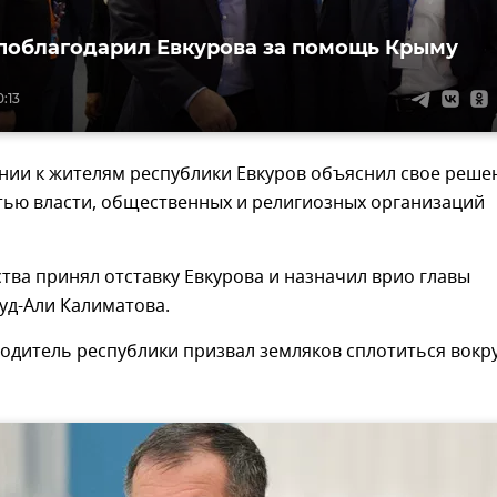
поблагодарил Евкурова за помощь Крыму
0:13
нии к жителям республики Евкуров объяснил свое реше
ью власти, общественных и религиозных организаций
ства принял отставку Евкурова и назначил врио главы
уд-Али Калиматова.
одитель республики призвал земляков сплотиться вокр