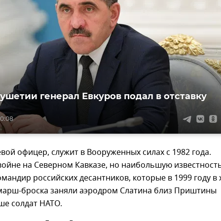
гушетии генерал Евкуров подал в отставку
20:08
вой офицер, служит в Вооруженных силах с 1982 года.
войне на Северном Кавказе, но наибольшую известност
омандир российских десантников, которые в 1999 году в 
марш-броска заняли аэродром Слатина близ Приштины
ше солдат НАТО.