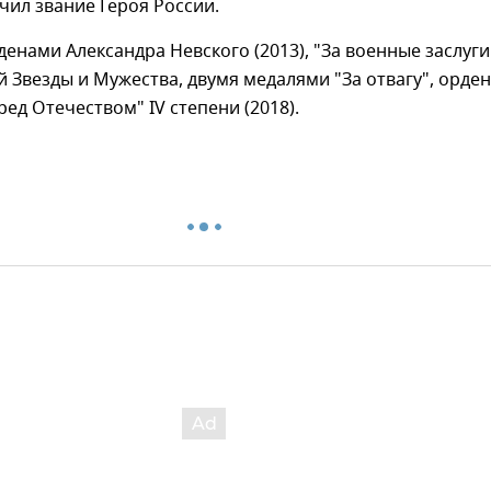
учил звание Героя России.
енами Александра Невского (2013), "За военные заслуги
ой Звезды и Мужества, двумя медалями "За отвагу", орде
ред Отечеством" IV степени (2018).