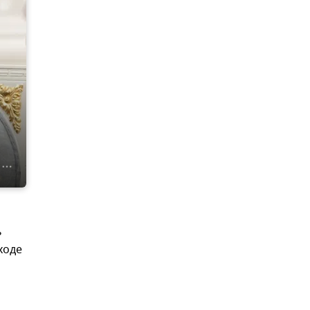
ь
ходе