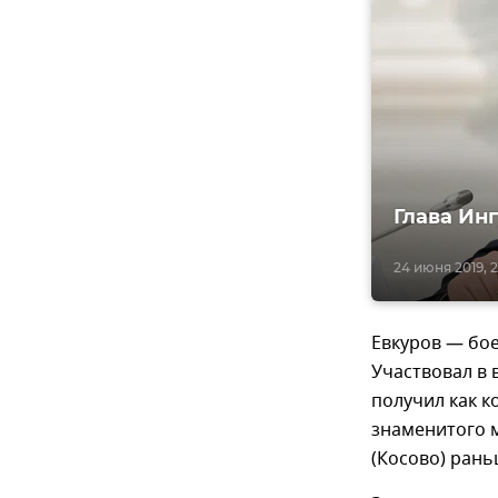
Глава Ин
24 июня 2019, 
Евкуров — бое
Участвовал в 
получил как к
знаменитого 
(Косово) рань