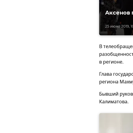
Аксенов 
25 июня 2019, 1
В телеобраще
разобщенност
в регионе.
Глава государ
региона Махм
Бывший руков
Калиматова.