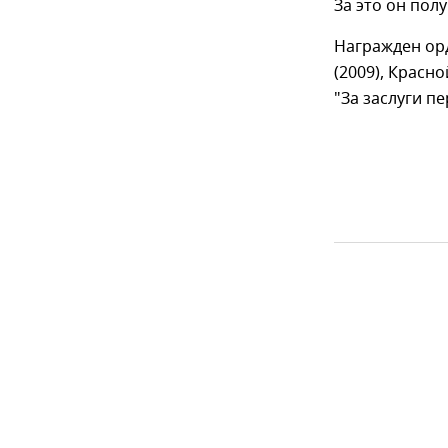
За это он пол
Награжден орд
(2009), Красн
"За заслуги пе