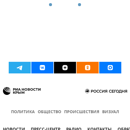
ПОЛИТИКА
ОБЩЕСТВО
ПРОИСШЕСТВИЯ
ВИЗУАЛ
НОВОСТИ
ПРЕСС-ЦЕНТР
РАДИО
КОНТАКТЫ
ОБРА