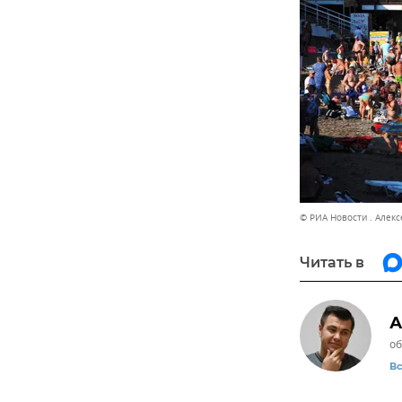
© РИА Новости . Алек
Читать в
А
об
В