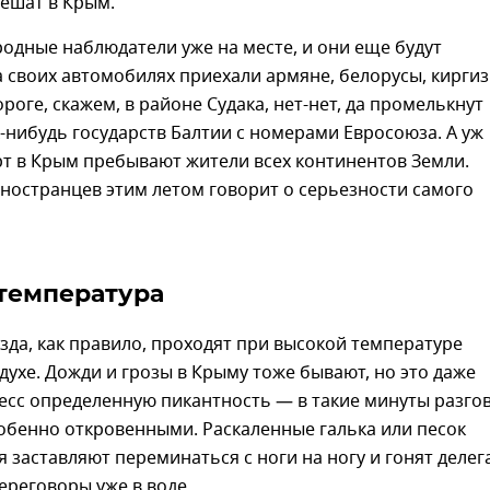
 спешат в Крым.
одные наблюдатели уже на месте, и они еще будут
 своих автомобилях приехали армяне, белорусы, кирги
ороге, скажем, в районе Судака, нет-нет, да промелькнут
нибудь государств Балтии с номерами Евросоюза. А уж
т в Крым пребывают жители всех континентов Земли.
ностранцев этим летом говорит о серьезности самого
температура
зда, как правило, проходят при высокой температуре
духе. Дожди и грозы в Крыму тоже бывают, но это даже
есс определенную пикантность — в такие минуты разго
обенно откровенными. Раскаленные галька или песок
я заставляют переминаться с ноги на ногу и гонят делег
ереговоры уже в воде.