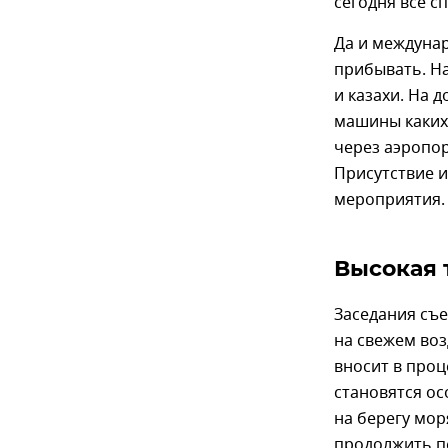
сегодня все
Да и междунар
прибывать. На
и казахи. На д
машины каких-
через аэропор
Присутствие и
мероприятия.
Высокая 
Заседания съе
на свежем воз
вносит в проц
становятся ос
на берегу мор
продолжить п