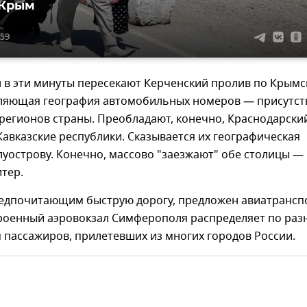
 Крым
:59
 в эти минуты пересекают Керченский пролив по Крым
тляющая география автомобильных номеров — присутст
регионов страны. Преобладают, конечно, Краснодарски
 Кавказские республики. Сказывается их географическая
луострову. Конечно, массово "заезжают" обе столицы —
итер.
редпочитающим быструю дорогу, предложен авиатрансп
роенный аэровокзал Симферополя распределяет по ра
 пассажиров, прилетевших из многих городов России