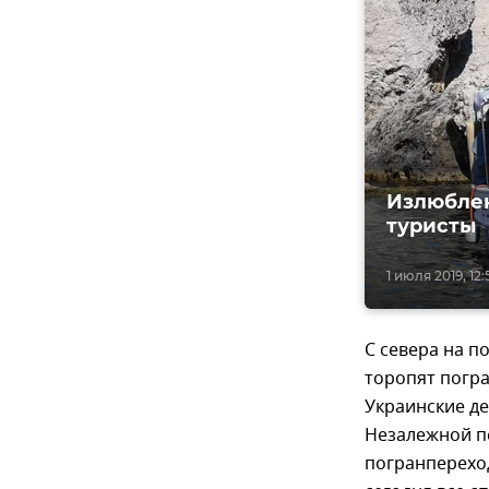
Излюблен
туристы
1 июля 2019, 12:
С севера на п
торопят погра
Украинские де
Незалежной п
погранпереход