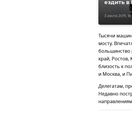
ездить в
3 июля 2019, 18
Тысячи машин
мосту. Впеча
большинство 
край, Ростов,
близость к по
и Москва, и П
Делегатам, п
Недавно пост
направлениям