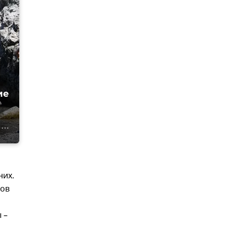
ие
них.
нов
 –