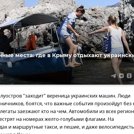
ные места: где в Крыму отдыхают украинск
50
олуостров "заходит" вереница украинских машин. Люди
ничников, боятся, что важные события произойдут без 
легаты заезжают кто на чем. Автомобили из всех регио
естрят на номерах желто-голубыми флагами. На
ах и маршрутные такси, и пешие, и даже велосипедисты