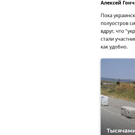
Алексей Гонч
Пока украинс
полуостров си
вдруг, что "у
стали участни
как удобно.
Тысячами