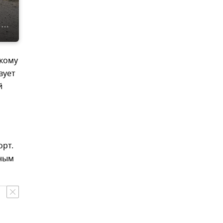
скому
вует
й
орт.
зным
.