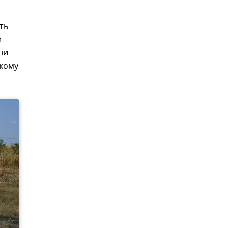
ть
и
ни
 кому