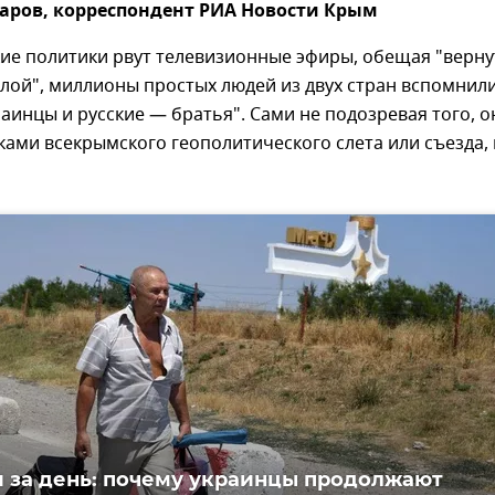
аров, корреспондент РИА Новости Крым
кие политики рвут телевизионные эфиры, обещая "верну
лой", миллионы простых людей из двух стран вспомнил
краинцы и русские — братья". Сами не подозревая того, о
ками всекрымского геополитического слета или съезда,
 за день: почему украинцы продолжают