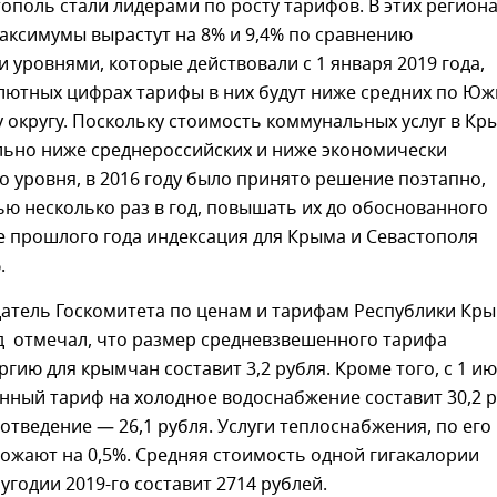
ополь стали лидерами по росту тарифов. В этих регион
аксимумы вырастут на 8% и 9,4% по сравнению
 уровнями, которые действовали с 1 января 2019 года,
олютных цифрах тарифы в них будут ниже средних по Ю
округу. Поскольку стоимость коммунальных услуг в Кр
льно ниже среднероссийских и ниже экономически
 уровня, в 2016 году было принято решение поэтапно,
ю несколько раз в год, повышать их до обоснованного
е прошлого года индексация для Крыма и Севастополя
.
датель Госкомитета по ценам и тарифам Республики Кр
 отмечал, что размер средневзвешенного тарифа
ргию для крымчан составит 3,2 рубля. Кроме того, с 1 и
нный тариф на холодное водоснабжение составит 30,2 
оотведение — 26,1 рубля. Услуги теплоснабжения, по его
ожают на 0,5%. Средняя стоимость одной гигакалории
угодии 2019-го составит 2714 рублей.