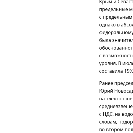
Крым и Севаст
предельные м
с предельными
однако в абс
федеральному 
была значите
обоснованного
с возможность
уровня. В июл
составила 15%
Ранее предсе
Юрий Новосад
на электроэне
средневзвеше
с НДС, на вод
словам, подор
во втором пол