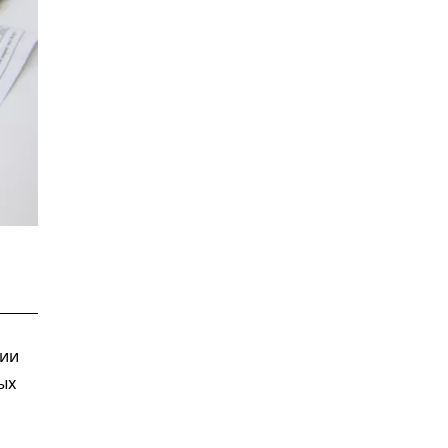
сии
ых