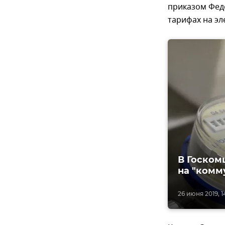
приказом Фед
тарифах на эл
В Госком
на "комм
26 июня 2019, 1