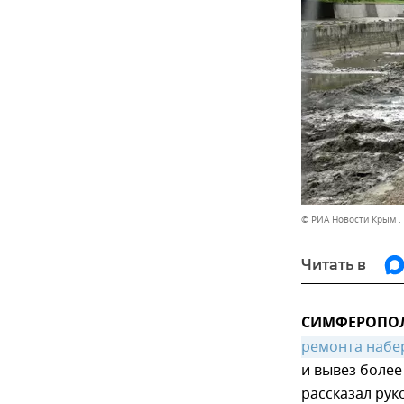
© РИА Новости Крым .
Читать в
СИМФЕРОПОЛЬ
ремонта набер
и вывез более
рассказал рук