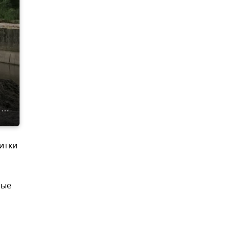
итки
ные