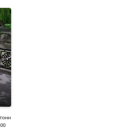
 тонн
800