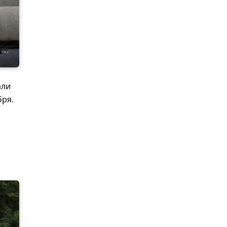
али
бря.