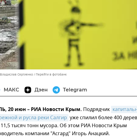
 Владислав Сергиенко
Перейти в фотобанк
МАКС
Дзен
Telegram
, 20 июн – РИА Новости Крым.
Подрядчик
капитальн
ежной и русла реки Салгир
уже спилил более 400 дере
 11,5 тысяч тонн мусора. Об этом РИА Новости Крым
оводитель компании "Асгард" Игорь Анацкий.