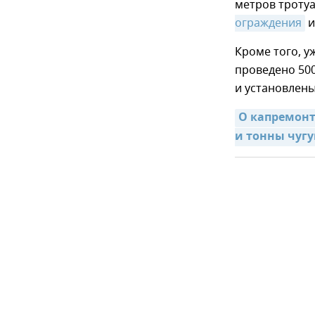
метров троту
ограждения
и
Кроме того, у
проведено 50
и установлены
О капремонт
и тонны чугу