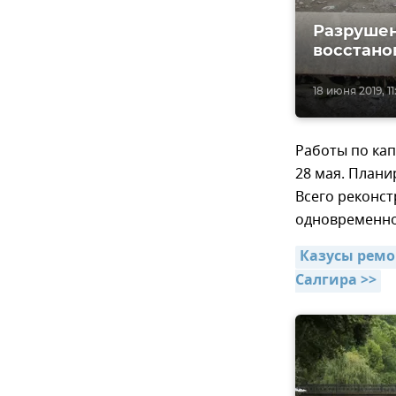
Разрушен
восстано
18 июня 2019, 11
Работы по ка
28 мая. Плани
Всего реконст
одновременно 
Казусы ремо
Салгира >>