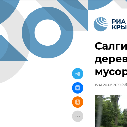
Салги
дерев
мусо
15:41 20.06.2019
(об