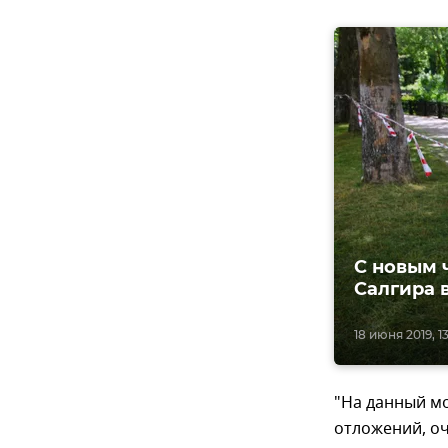
С новым 
Салгира 
18 июня 2019, 1
"На данный мо
отложений, оч