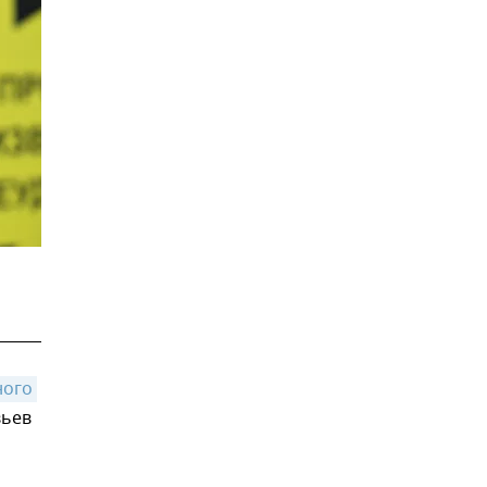
ого 
вьев