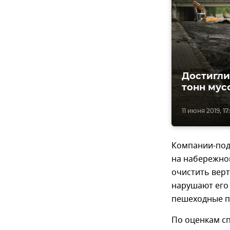
Достигли
тонн мус
11 июня 2019, 17:
Компании-под
на набережной
очистить верт
нарушают его 
пешеходные п
По оценкам сп