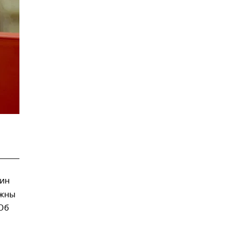
тин
лжны
 Об