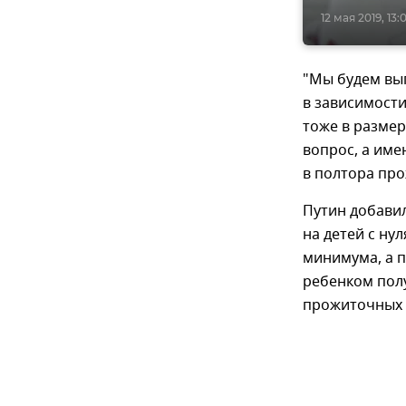
12 мая 2019, 13:
"Мы будем вы
в зависимости
тоже в разме
вопрос, а име
в полтора про
Путин добавил
на детей с ну
минимума, а п
ребенком полу
прожиточных 