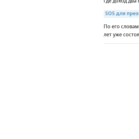
где доход два
SOS для пре
По его словам
лет уже состо