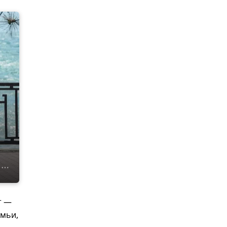
т —
емьи,