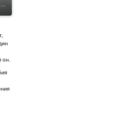
т,
дин
 он.
бия
ения