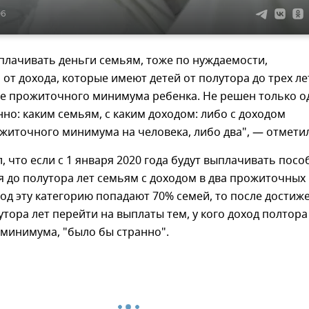
06
плачивать деньги семьям, тоже по нуждаемости,
 от дохода, которые имеют детей от полутора до трех ле
ре прожиточного минимума ребенка. Не решен только о
нно: каким семьям, с каким доходом: либо с доходом
житочного минимума на человека, либо два", — отметил
, что если с 1 января 2020 года будут выплачивать посо
ля до полутора лет семьям с доходом в два прожиточных
од эту категорию попадают 70% семей, то после достиж
тора лет перейти на выплаты тем, у кого доход полтора
минимума, "было бы странно".