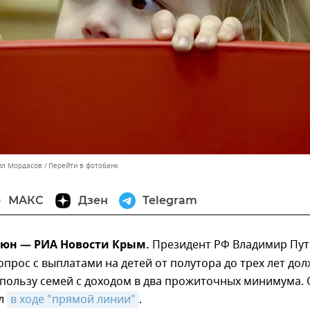
ил Мордасов
Перейти в фотобанк
МАКС
Дзен
Telegram
июн — РИА Новости Крым.
Президент РФ Владимир Пу
вопрос с выплатами на детей от полутора до трех лет до
 пользу семей с доходом в два прожиточных минимума.
ил
в ходе "прямой линии"
.