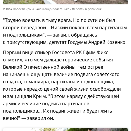
© РИА Новости Крым . Александр Полегенько
Перейти в фотобанк
"Трудно воевать в тылу врага. Но по сути он был
второй передовой… Низкий поклон всем партизанам
и подпольщикам", — заявил, обращаясь
к присутствующим, депутат Госдумы Андрей Козенко.
Первый вице-спикер Госсовета РК Ефим Фикс
отметил, что чем дальше героические события
Великой Отечественной войны, тем острее
начинаешь ощущать величие подвига советского
солдата, командира, партизана и подпольщика,
которые нередко ценой своей жизни освобождали
и защищали Крым. "В этом наряду с действующей
армией величие подвига партизанов-
подпольщиков… Их подвиг живет и будет жить
вечно!" — заверил он.