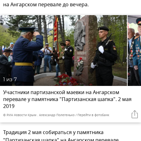
на Ангарском перевале до вечера.
1
из 7
Участники партизанской маевки на Ангарском
перевале у памятника "Партизанская шапка". 2 мая
2019
© РИА Новости Крым . Александр Полегенько
Перейти в фотобанк
Традиция 2 мая собираться у памятника
"Партизанская шапка" на Ангарском перевале