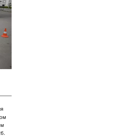
ля
дом
ем
б.