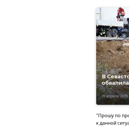
В Севаст
обвалила
19 апреля 2019,
"Прошу по пр
к данной ситу