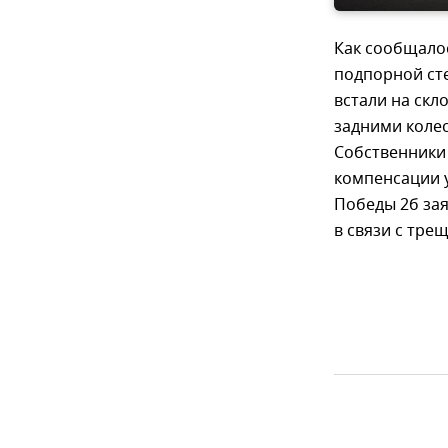
Как сообщалос
подпорной ст
встали на скл
задними колес
Собственники
компенсации 
Победы 2б за
в связи с тре