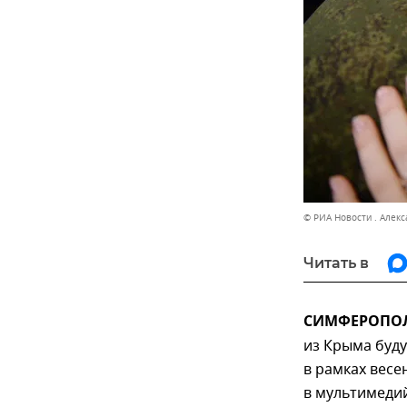
© РИА Новости . Алек
Читать в
СИМФЕРОПОЛЬ
из Крыма буд
в рамках весе
в мультимеди