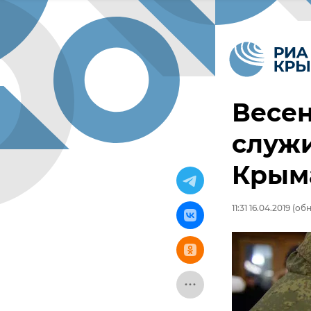
Весен
служ
Крым
11:31 16.04.2019
(обн