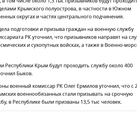
, в том числе около 1,3 тыс призывников будут проходит
делами Крымского полуострова, в частности в Южном
енных округах и частях центрального подчинения.
ела подготовки и призыва граждан на военную службу
ссариата РК уточнил, что призывников направят на сл
смических и сухопутных войсках, а также в Военно-мор
и Республики Крым будут проходить службу около 400
точнил Быков.
оны военный комиссар РК Олег Ермилов уточнил, что с 
рымских военнообязанных стали призывать на срочную
бу, в Республике были призваны 13,5 тыс человек.