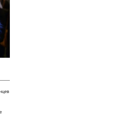
анцев
и
е