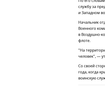
По его словам
службу за пре
и Западном во
Начальник отд
Военного коми
в Воздушно-ко
флоте.
"На территори
человек", — у
Со своей стор
года, когда к
воинскую служ