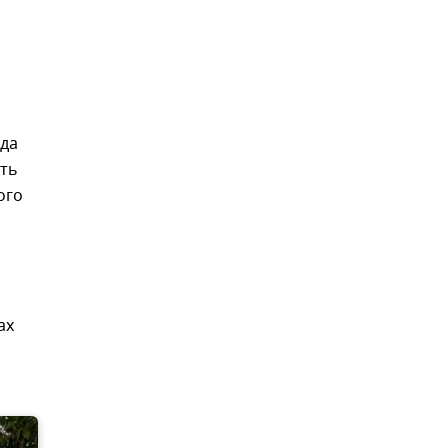
уда
ать
ого
ах