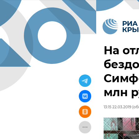
На от
безд
Симфе
млн р
13:15 22.03.2019
(обн