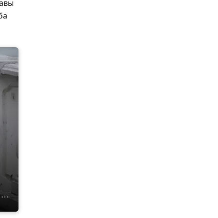
лавы
ба
м