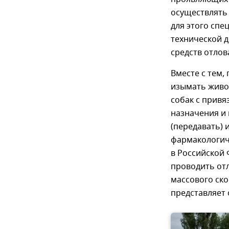
осуществлять
для этого спе
технической 
средств отлов
Вместе с тем,
изымать живот
собак с привя
назначения и 
(передавать) 
фармакологич
в Российской
проводить отл
массового ско
представляет