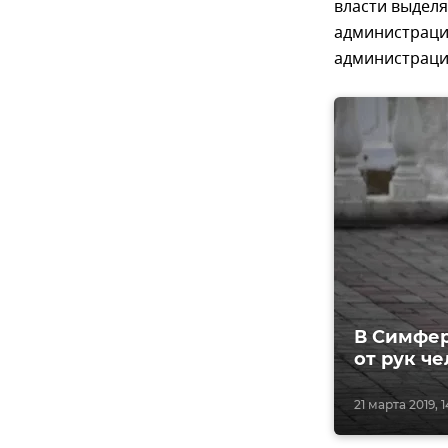
власти выделя
администраци
администраци
В Симфер
от рук ч
21 марта 2019, 1