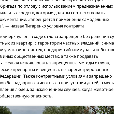
 бригада по отлову с использованием предназначенных
циальных средств, которые должны соответствовать
документации. Запрещается применение самодельных
а", — назвал Титаренко условия контракта.
 подчеркнул он, в ходе отлова запрещено без решения с
ных из квартир, с территории частных владений, сним
зи у магазинов, аптек, предприятий коммунально-бытов
в иных общественных местах, а также продавать
их. Нельзя использовать запрещенные методы отлова,
еские препараты и вещества, не зарегистрированные
 Федерации. Также контрактными условиями запрещено
ов безнадзорных животных в присутствии детей, в мест
пления людей, за исключением случаев, когда животное
 общественную опасность.