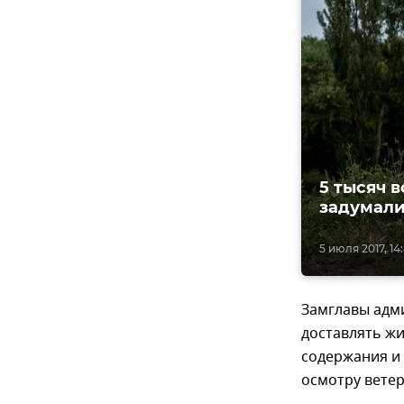
5 тысяч 
задумали
5 июля 2017, 14
Замглавы адми
доставлять жи
содержания и 
осмотру вете