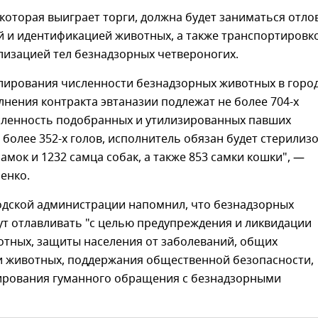
которая выиграет торги, должна будет заниматься отло
й и идентификацией животных, а также транспортировк
лизацией тел безнадзорных четвероногих.
улирования численности безнадзорных животных в горо
лнения контракта эвтаназии подлежат не более 704-х
сленность подобранных и утилизированных павших
 более 352-х голов, исполнитель обязан будет стерилиз
самок и 1232 самца собак, а также 853 самки кошки", —
енко.
одской администрации напомнил, что безнадзорных
ут отлавливать "с целью предупреждения и ликвидации
отных, защиты населения от заболеваний, общих
 и животных, поддержания общественной безопасности,
ирования гуманного обращения с безнадзорными