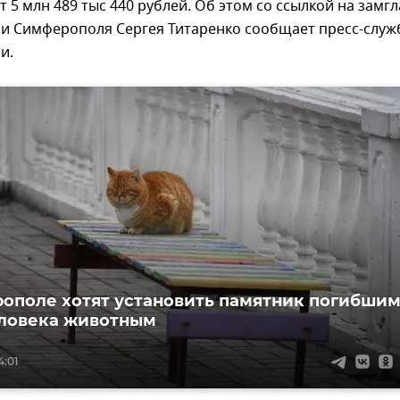
т 5 млн 489 тыс 440 рублей. Об этом со ссылкой на замг
и Симферополя Сергея Титаренко сообщает пресс-служ
и.
ополе хотят установить памятник погибши
еловека животным
4:01