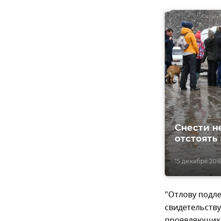
Снести н
отстоять
15 декабря 2018
"Отлову подл
свидетельств
проявляющих 