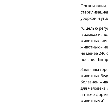
Организация, 
стерилизацие
уборкой и ути
"С целью рег
в рамках испо
животных, чи
животных – не
не менее 246 
пояснил Титар
Замглавы гор
животных буд
болезней жив
для человека
а также форм
животными".