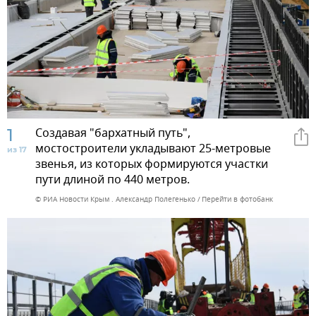
1
Создавая "бархатный путь",
мостостроители укладывают 25-метровые
из 17
звенья, из которых формируются участки
пути длиной по 440 метров.
© РИА Новости Крым . Александр Полегенько
Перейти в фотобанк