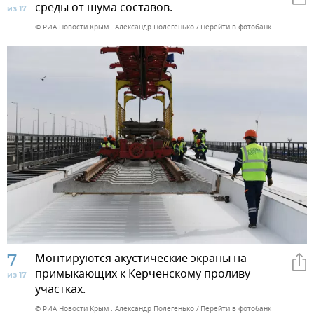
среды от шума составов.
из 17
© РИА Новости Крым . Александр Полегенько
Перейти в фотобанк
7
Монтируются акустические экраны на
примыкающих к Керченскому проливу
из 17
участках.
© РИА Новости Крым . Александр Полегенько
Перейти в фотобанк