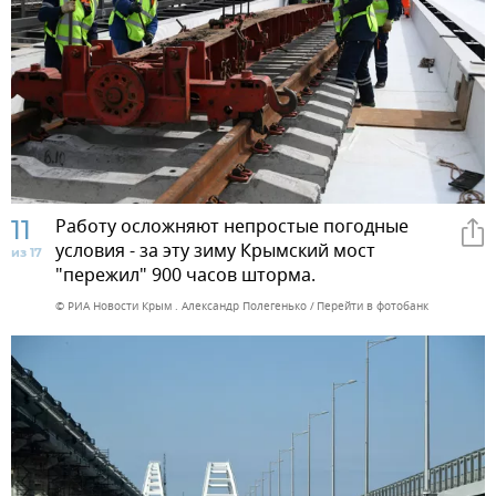
11
Работу осложняют непростые погодные
условия - за эту зиму Крымский мост
из 17
"пережил" 900 часов шторма.
© РИА Новости Крым . Александр Полегенько
Перейти в фотобанк