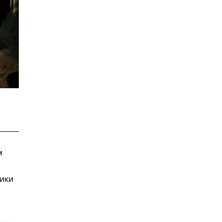
м
ики