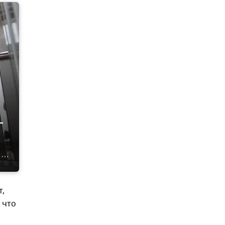
–
т,
 что