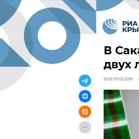
В Сак
двух 
13:02 07.03.2019