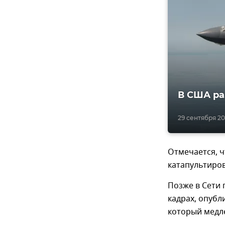
В США ра
29 сентября 201
Отмечается, ч
катапультиров
Позже в Сети
кадрах, опубл
который медле