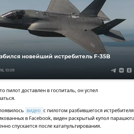
збился новейший истребитель F-35B
8, 10:09
то пилот доставлен в госпиталь, он успел
аться.
 появилось
видео 
с пилотом разбившегося истребителя
икованных в Facebook, виден раскрытый купол парашюта
нно спускается после катапультирования.