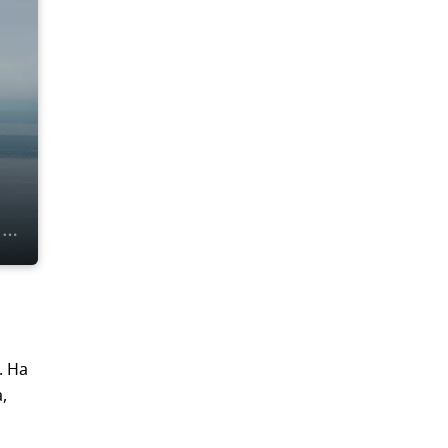
. На
,