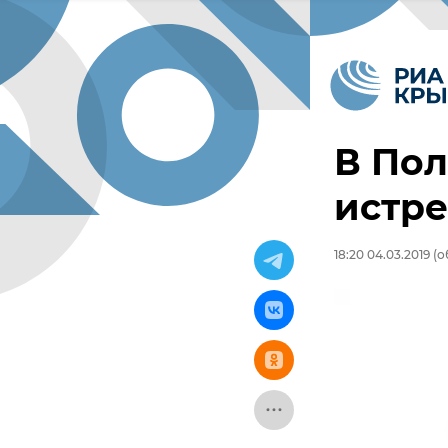
В По
истре
18:20 04.03.2019
(о