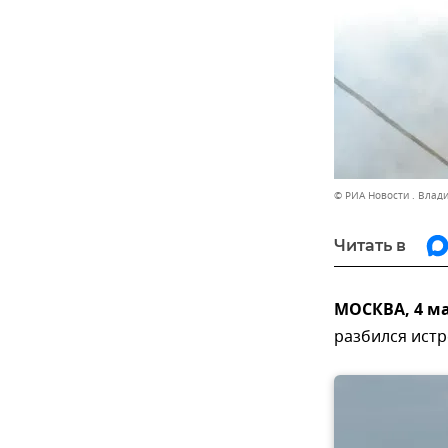
© РИА Новости . Влад
Читать в
МОСКВА, 4 ма
разбился ист