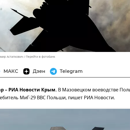
имир Астапкович
Перейти в фотобанк
МАКС
Дзен
Telegram
р – РИА Новости Крым.
В Мазовецком воеводстве Пол
ребитель МиГ-29 ВВС Польши, пишет РИА Новости.