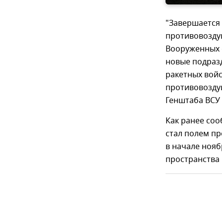
"Завершается
противовозду
Вооруженных 
новые подраз
ракетных войс
противовоздуш
Генштаба ВСУ
Как ранее соо
стал полем пр
в начале нояб
пространства