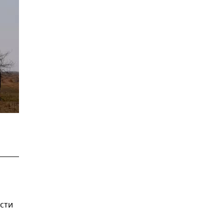
и
сти