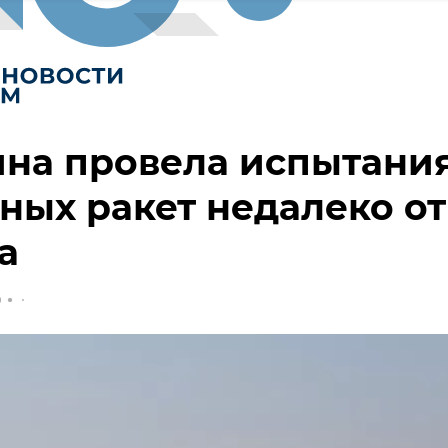
ина провела испытани
ных ракет недалеко от
а