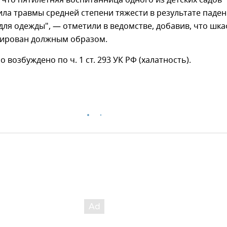
 что пятилетняя воспитанница одного из детских садов
ла травмы средней степени тяжести в результате паде
для одежды", — отметили в ведомстве, добавив, что шк
сирован должным образом.
 возбуждено по ч. 1 ст. 293 УК РФ (халатность).