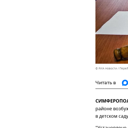
© РИА Новости
Перей
Читать в
СИМФЕРОПОЛЬ
районе возбу
в детском сад