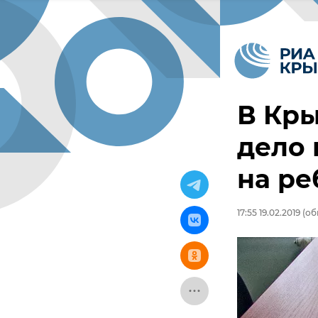
В Кры
дело 
на ре
17:55 19.02.2019
(обн