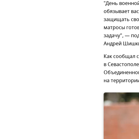
"День военной
обязывает вас
защищать сво
матросы гото
задачу", — по
Андрей Шишк
Как сообщал с
в Севастополе
Объединенног
на территории