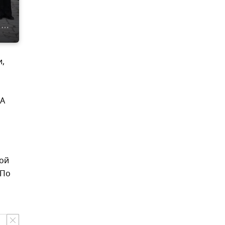
и,
ИА
ной
 По