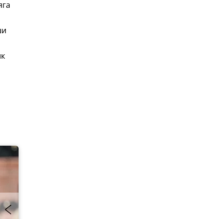
яга
ши
ик