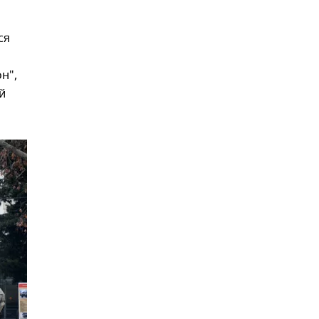
ся
н",
й