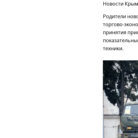
Новости Крым
Родители ново
торгово-экон
принятия прис
показательные
техники.