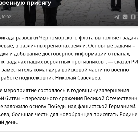
военную присягу
 10:02
ригада разведки Черноморского флота выполняет задач
оевые, в различных регионах земли. Основные задачи –
едки и добывание достоверное информации о планах,
ях, задачах наших вероятных противников", — сказал Р
 заместитель командира войсковой части по военно-
 работе подполковник Николай Савельев.
е мероприятие состоялось в годовщину завершения
ой битвы – переломного сражения Великой Отечествен
ое заложило основу Победы над фашистской Германией.
ева, большая честь для новобранцев присягать Родине
ый день.