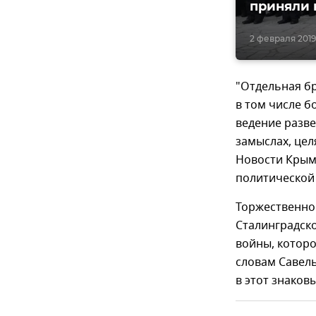
приняли 
2 февраля 2019,
"Отдельная б
в том числе б
ведение разв
замыслах, цел
Новости Крым
политической
Торжественно
Сталинградск
войны, котор
словам Савель
в этот знаков