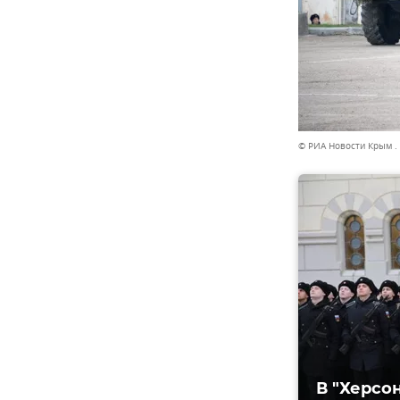
© РИА Новости Крым .
В "Херсо