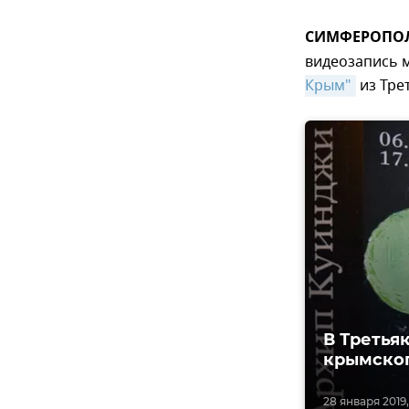
СИМФЕРОПОЛЬ
видеозапись 
Крым"
из Тре
В Третья
крымско
28 января 2019, 