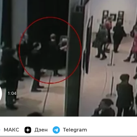
1:04
извести
МАКС
Дзен
Telegram