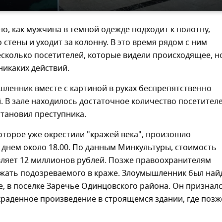
но, как мужчина в темной одежде подходит к полотну,
о стены и уходит за колонну. В это время рядом с ним
сколько посетителей, которые видели происходящее, н
икаких действий.
ленник вместе с картиной в руках беспрепятственно
. В зале находилось достаточное количество посетителе
становил преступника.
торое уже окрестили "кражей века", произошло
 днем около 18.00. По данным Минкультуры, стоимость
вляет 12 миллионов рублей. Позже правоохранителям
ржать подозреваемого в краже. Злоумышленник был най
, в поселке Заречье Одинцовского района. Он призналс
краденное произведение в строящемся здании, где позж