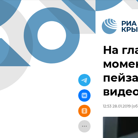
На гл
момен
пейз
виде
12:53 28.01.2019
(об