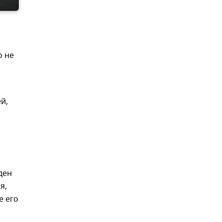
о не
й,
ден
я,
е его