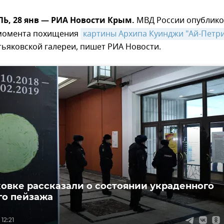
, 28 янв — РИА Новости Крым.
МВД России опублико
момента похищения
картины Архипа Куинджи "Ай-Петри.
тьяковской галереи, пишет РИА Новости.
ковке рассказали о состоянии украденного
го пейзажа
12:21