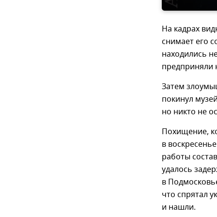
На кадрах вид
снимает его с
находились не
предприняли н
Затем злоумыш
покинул музей
но никто не о
Похищение, ко
в воскресенье
работы соста
удалось заде
в Подмосковье
что спрятал у
и нашли.