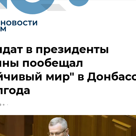
дат в президенты
ины пообещал
йчивый мир" в Донбас
лгода