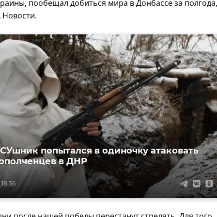
раины, пообещал добиться мира в Донбассе за полгода
 Новости.
СУшник попытался в одиночку атаковать
ополченцев в ДНР
 18:36
дни после нашей победы перестанут стрелять. Для того,