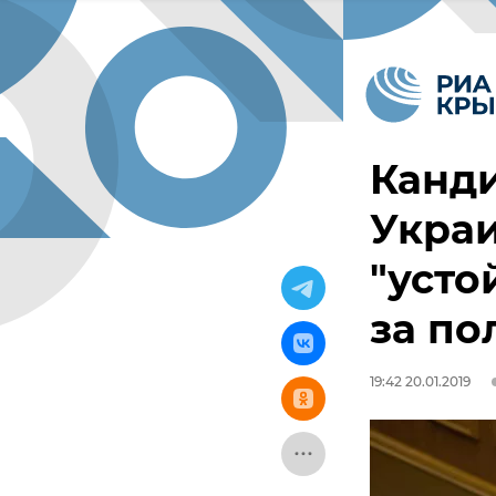
Канди
Укра
"усто
за по
19:42 20.01.2019