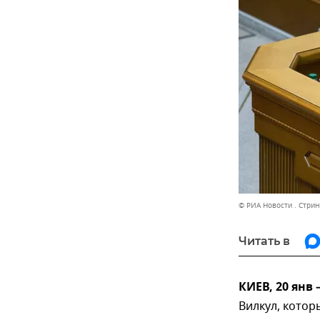
© РИА Новости . Стрин
Читать в
КИЕВ, 20 янв
Вилкул, котор