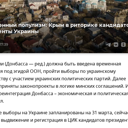
нный популизм: Крым в риторике кандидат
енты Украины
17:39
и (Донбасса — ред.) должна быть введена временная
я под эгидой ООН, пройти выборы по украинскому
тву с участием украинских политических партий. Далее
приняты законопроекты в логике минских соглашений. 
еинтеграция Донбасса – экономическая и политическая
л.
 выборы на Украине запланированы на 31 марта, сейча
 выдвижение и регистрация в ЦИК кандидатов президен