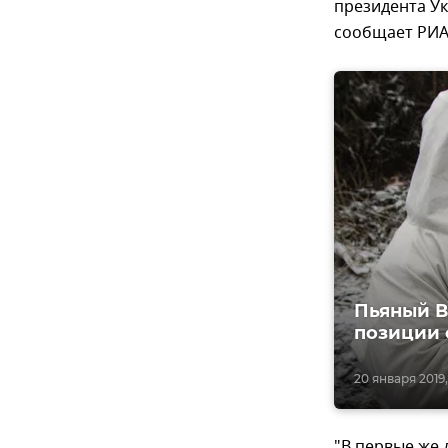
президента Ук
сообщает РИА
Пьяный В
позиции 
20 января 2019,
"В первые же 