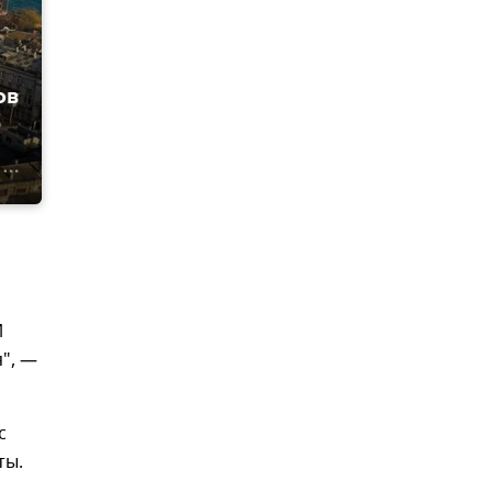
ов
И
", —
с
ты.