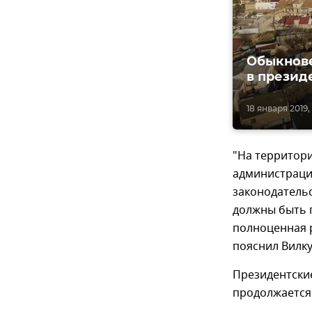
Обыкнове
в презид
18 января 2019, 
"На территори
администраци
законодательс
должны быть 
полноценная р
пояснил Вилку
Президентские
продолжается