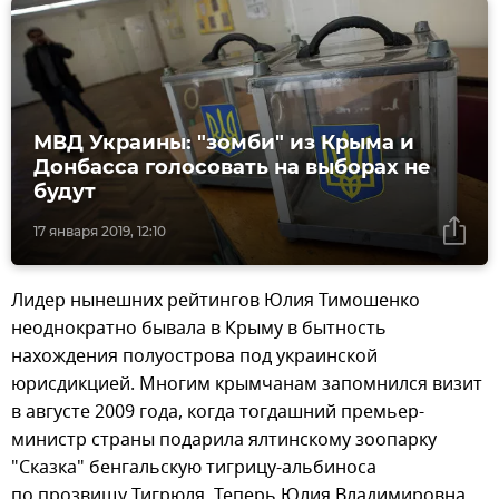
МВД Украины: "зомби" из Крыма и
Донбасса голосовать на выборах не
будут
17 января 2019, 12:10
Лидер нынешних рейтингов Юлия Тимошенко
неоднократно бывала в Крыму в бытность
нахождения полуострова под украинской
юрисдикцией. Многим крымчанам запомнился визит
в августе 2009 года, когда тогдашний премьер-
министр страны подарила ялтинскому зоопарку
"Сказка" бенгальскую тигрицу-альбиноса
по прозвищу Тигрюля. Теперь Юлия Владимировна,