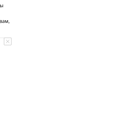
ты
вам,