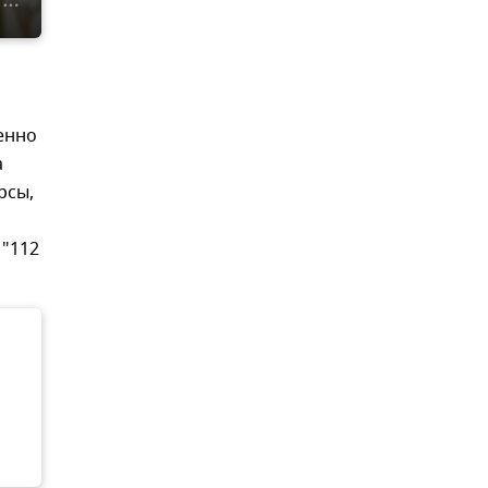
енно
а
рсы,
 "112