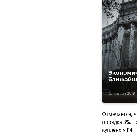
Экономич
ближайш
12 января 2019, 
Отмечается, ч
порядка 3%, п
куплено у РФ.