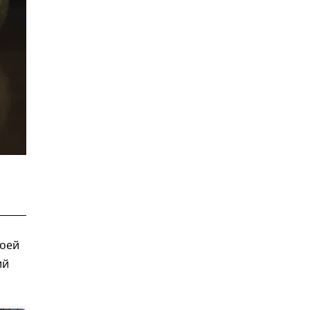
воей
ий