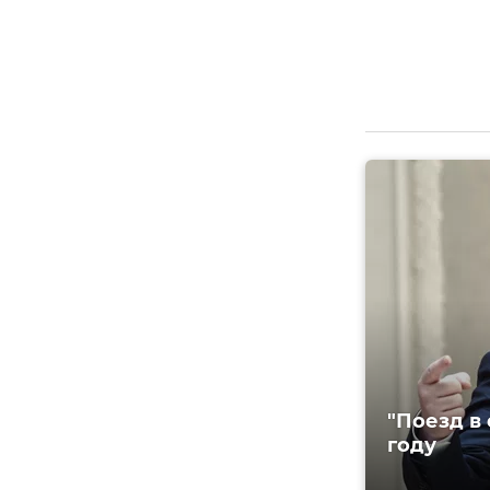
"Поезд в 
году