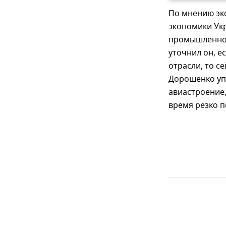
По мнению экс
экономики Укр
промышленност
уточнил он, е
отрасли, то с
Дорошенко уп
авиастроение,
время резко п