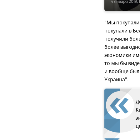
4 января 2019, 
"Мы покупали 
покупали в Бе
получили боле
более выгодно
экономики име
то мы бы видел
и вообще был 
Украина".
Д
К
э
ц