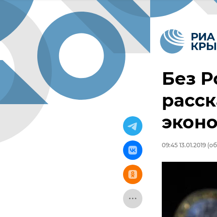
Без Р
расск
экон
09:45 13.01.2019
(об