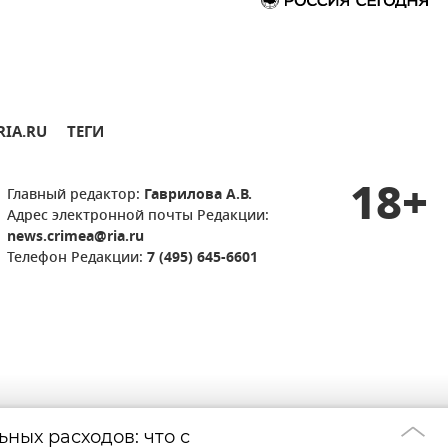
RIA.RU
ТЕГИ
18+
Главный редактор:
Гаврилова А.В.
Адрес электронной почты Редакции:
news.crimea@ria.ru
Телефон Редакции:
7 (495) 645-6601
ных расходов: что с
Роспотребнадзо
19:15