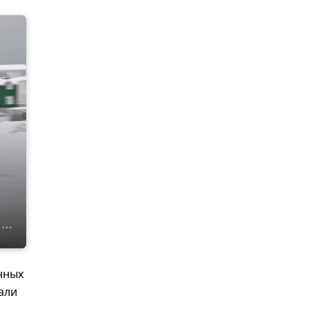
нных
али