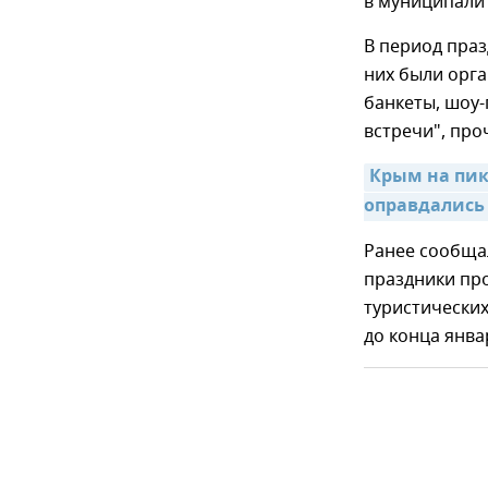
в муниципалит
В период праз
них были орг
банкеты, шоу-
встречи", про
Крым на пик
оправдались 
Ранее сообща
праздники про
туристических
до конца янва