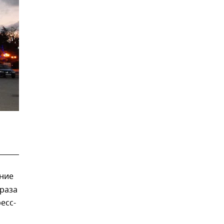
дние
 раза
есс-