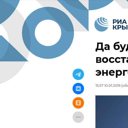
Да бу
восс
энерг
15:57 10.01.2019
(обн