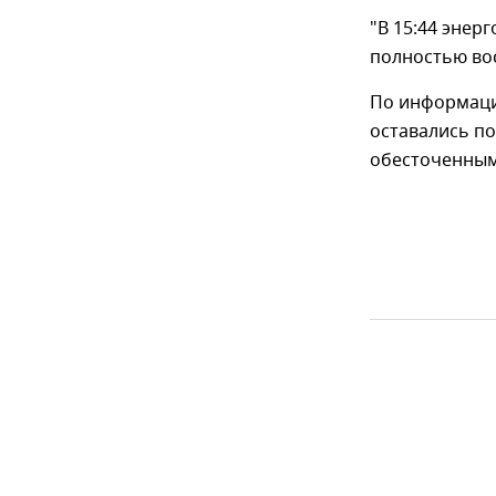
"В 15:44 энер
полностью вос
По информации
оставались по
обесточенным