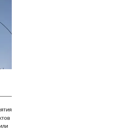
иятия
ктов
или