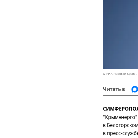
© РИА Новости Крым .
Читать в
СИМФЕРОПОЛЬ
"Крымэнерго"
в Белогорско
в пресс-служб