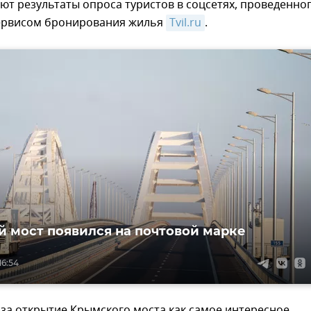
ют результаты опроса туристов в соцсетях, проведенно
ервисом бронирования жилья
Tvil.ru
.
 мост появился на почтовой марке
16:54
 за открытие Крымского моста как самое интересное