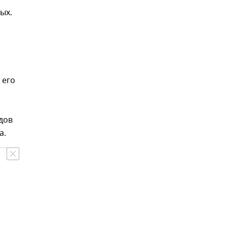
ых.
 его
дов
а.