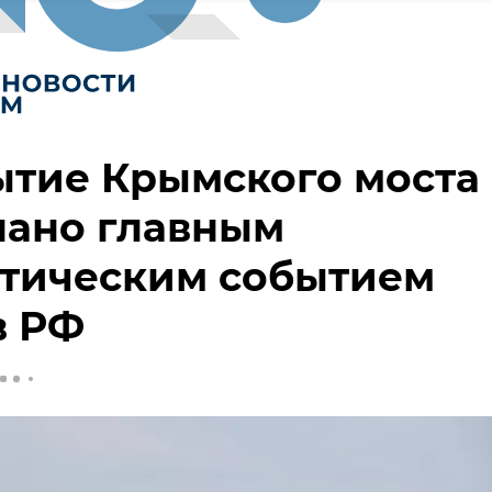
ытие Крымского моста
нано главным
стическим событием
в РФ