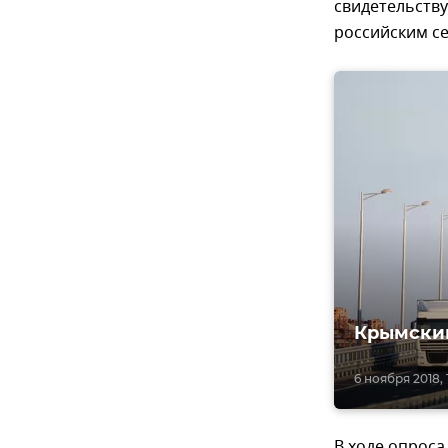
свидетельству
российским с
Крымский
6 ноября 2018, 
В ходе опроса